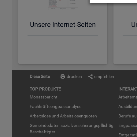
Un­se­re In­ter­net-Sei­ten
Un
Diese Seite
drucken
empfehlen
TOP-PRO­DUK­TE
IN­TER­AK­
Mo­nats­be­richt
Ar­beits­ma
Fach­kräf­te­eng­pass­ana­ly­se
Aus­bil­du
Ar­beits­lo­se und Ar­beits­lo­sen­quo­ten
Be­ru­fe a
Ge­mein­de­da­ten so­zi­al­ver­si­che­rungs­pflich­tig
Eng­pass­a
Be­schäf­tig­ter
Ent­gel­t­at