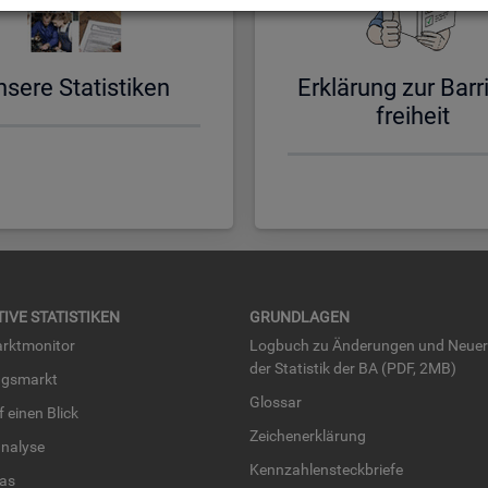
­se­re Sta­tis­ti­ken
Er­klä­rung zur Bar­ri
frei­heit
TI­VE STA­TIS­TI­KEN
GRUND­LA­GEN
rkt­mo­ni­tor
Log­buch zu Än­de­run­gen und Neue­
der Sta­tis­tik der BA (PDF, 2MB)
ngs­markt
Glos­sar
uf einen Blick
Zei­chen­er­klä­rung
na­ly­se
Kenn­zah­len­steck­brie­fe
­las