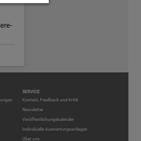
e­re­
SER­VICE
run­gen
Kon­takt, Feed­back und Kri­tik
News­let­ter
Ver­öf­fent­li­chungs­ka­len­der
In­di­vi­du­el­le Aus­wer­tungs­an­lie­gen
Über uns