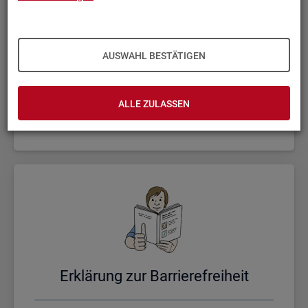
AUSWAHL BESTÄTIGEN
Un­se­re Sta­tis­ti­ken
ALLE ZULASSEN
Er­klä­rung zur Bar­rie­re­frei­heit