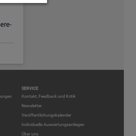
e­re­
SER­VICE
run­gen
Kon­takt, Feed­back und Kri­tik
News­let­ter
Ver­öf­fent­li­chungs­ka­len­der
In­di­vi­du­el­le Aus­wer­tungs­an­lie­gen
Über uns