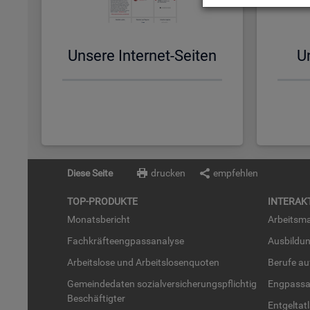
Un­se­re In­ter­net-Sei­ten
Un
Diese Seite
drucken
empfehlen
TOP-PRO­DUK­TE
IN­TER­AK­
Mo­nats­be­richt
Ar­beits­ma
Fach­kräf­te­eng­pass­ana­ly­se
Aus­bil­du
Ar­beits­lo­se und Ar­beits­lo­sen­quo­ten
Be­ru­fe a
Ge­mein­de­da­ten so­zi­al­ver­si­che­rungs­pflich­tig
Eng­pass­a
Be­schäf­tig­ter
Ent­gel­t­at