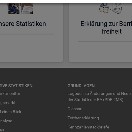
­se­re Sta­tis­ti­ken
Er­klä­rung zur Bar­ri
frei­heit
TI­VE STA­TIS­TI­KEN
GRUND­LA­GEN
rkt­mo­ni­tor
Log­buch zu Än­de­run­gen und Neue­
der Sta­tis­tik der BA (PDF, 2MB)
ngs­markt
Glos­sar
uf einen Blick
Zei­chen­er­klä­rung
na­ly­se
Kenn­zah­len­steck­brie­fe
­las