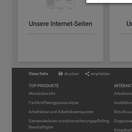
Un­se­re In­ter­net-Sei­ten
Un
Diese Seite
drucken
empfehlen
TOP-PRO­DUK­TE
IN­TER­AK­
Mo­nats­be­richt
Ar­beits­ma
Fach­kräf­te­eng­pass­ana­ly­se
Aus­bil­du
Ar­beits­lo­se und Ar­beits­lo­sen­quo­ten
Be­ru­fe a
Ge­mein­de­da­ten so­zi­al­ver­si­che­rungs­pflich­tig
Eng­pass­a
Be­schäf­tig­ter
Ent­gel­t­at