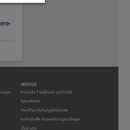
e­re­
SER­VICE
run­gen
Kon­takt, Feed­back und Kri­tik
News­let­ter
Ver­öf­fent­li­chungs­ka­len­der
In­di­vi­du­el­le Aus­wer­tungs­an­lie­gen
Über uns