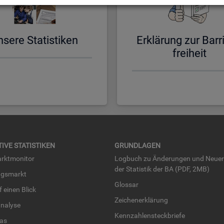
­se­re Sta­tis­ti­ken
Er­klä­rung zur Bar­ri
frei­heit
TI­VE STA­TIS­TI­KEN
GRUND­LA­GEN
rkt­mo­ni­tor
Log­buch zu Än­de­run­gen und Neue­
der Sta­tis­tik der BA (PDF, 2MB)
ngs­markt
Glos­sar
uf einen Blick
Zei­chen­er­klä­rung
na­ly­se
Kenn­zah­len­steck­brie­fe
­las