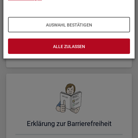
AUSWAHL BESTÄTIGEN
Un­se­re Sta­tis­ti­ken
ALLE ZULASSEN
Er­klä­rung zur Bar­rie­re­frei­heit