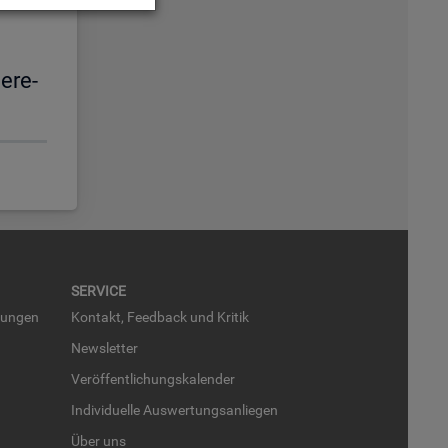
e­re­
SER­VICE
run­gen
Kon­takt, Feed­back und Kri­tik
News­let­ter
Ver­öf­fent­li­chungs­ka­len­der
In­di­vi­du­el­le Aus­wer­tungs­an­lie­gen
Über uns