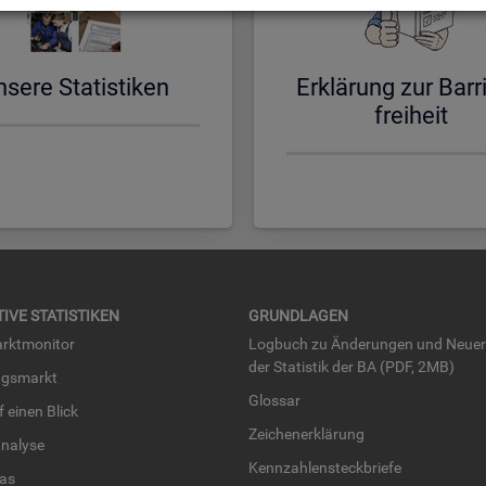
­se­re Sta­tis­ti­ken
Er­klä­rung zur Bar­ri
frei­heit
TI­VE STA­TIS­TI­KEN
GRUND­LA­GEN
rkt­mo­ni­tor
Log­buch zu Än­de­run­gen und Neue­
der Sta­tis­tik der BA (PDF, 2MB)
ngs­markt
Glos­sar
uf einen Blick
Zei­chen­er­klä­rung
na­ly­se
Kenn­zah­len­steck­brie­fe
­las