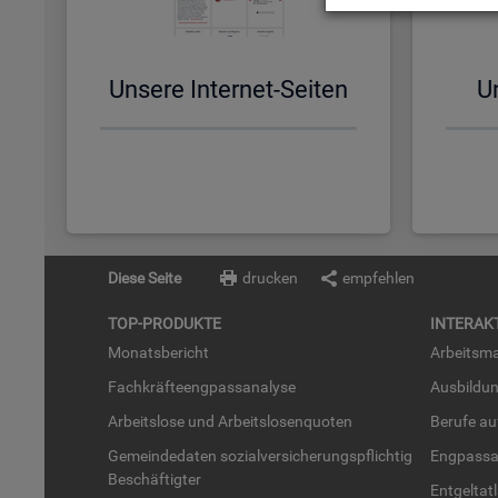
Un­se­re In­ter­net-Sei­ten
Un
Diese Seite
drucken
empfehlen
TOP-PRO­DUK­TE
IN­TER­AK­
Mo­nats­be­richt
Ar­beits­ma
Fach­kräf­te­eng­pass­ana­ly­se
Aus­bil­du
Ar­beits­lo­se und Ar­beits­lo­sen­quo­ten
Be­ru­fe a
Ge­mein­de­da­ten so­zi­al­ver­si­che­rungs­pflich­tig
Eng­pass­a
Be­schäf­tig­ter
Ent­gel­t­at