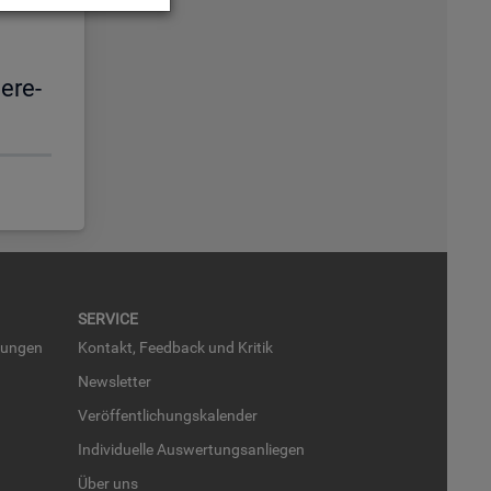
e­re­
SER­VICE
run­gen
Kon­takt, Feed­back und Kri­tik
News­let­ter
Ver­öf­fent­li­chungs­ka­len­der
In­di­vi­du­el­le Aus­wer­tungs­an­lie­gen
Über uns