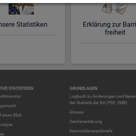
­se­re Sta­tis­ti­ken
Er­klä­rung zur Bar­ri
frei­heit
TI­VE STA­TIS­TI­KEN
GRUND­LA­GEN
rkt­mo­ni­tor
Log­buch zu Än­de­run­gen und Neue­
der Sta­tis­tik der BA (PDF, 2MB)
ngs­markt
Glos­sar
uf einen Blick
Zei­chen­er­klä­rung
na­ly­se
Kenn­zah­len­steck­brie­fe
­las