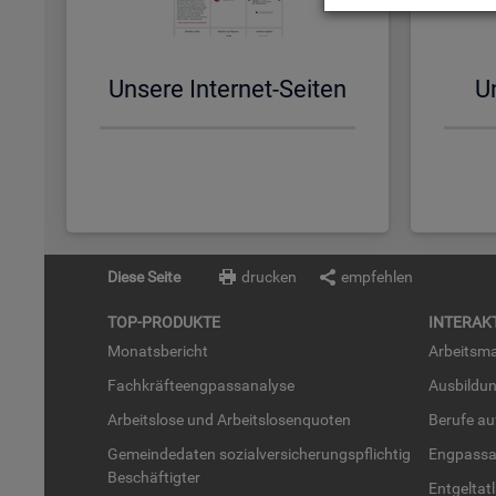
Un­se­re In­ter­net-Sei­ten
Un
Diese Seite
drucken
empfehlen
TOP-PRO­DUK­TE
IN­TER­AK­
Mo­nats­be­richt
Ar­beits­ma
Fach­kräf­te­eng­pass­ana­ly­se
Aus­bil­du
Ar­beits­lo­se und Ar­beits­lo­sen­quo­ten
Be­ru­fe a
Ge­mein­de­da­ten so­zi­al­ver­si­che­rungs­pflich­tig
Eng­pass­a
Be­schäf­tig­ter
Ent­gel­t­at