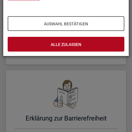
AUSWAHL BESTÄTIGEN
Un­se­re Sta­tis­ti­ken
ALLE ZULASSEN
Er­klä­rung zur Bar­rie­re­frei­heit