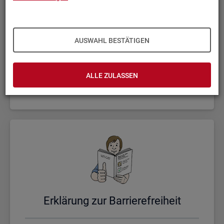
AUSWAHL BESTÄTIGEN
Un­se­re Sta­tis­ti­ken
ALLE ZULASSEN
Er­klä­rung zur Bar­rie­re­frei­heit