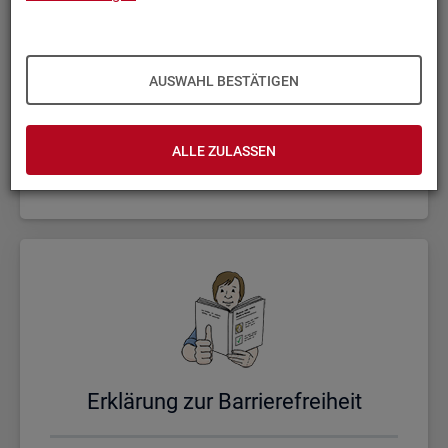
AUSWAHL BESTÄTIGEN
Un­se­re Sta­tis­ti­ken
ALLE ZULASSEN
Er­klä­rung zur Bar­rie­re­frei­heit