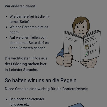
Wir er­klä­ren damit:
Wie bar­rie­re­frei ist die In­
ter­net-Seite?
Wel­che Bar­rie­ren gibt es
noch?
Auf wel­chen Tei­len von
der In­ter­net-Seite darf es
noch Bar­rie­ren geben?
Die wich­tigs­ten Infos aus
der Er­klä­rung ste­hen hier
in Leich­ter Spra­che.
So hal­ten wir uns an die Re­geln
Diese Ge­set­ze sind wich­tig für die Bar­rie­re­frei­heit:
Be­hin­der­ten­gleich­stel­
lungs­ge­setz.