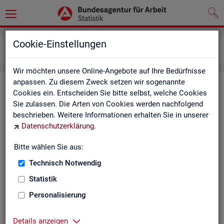
Leichte Sprache
Cookie-Einstellungen
Erklärung zur Barrierefreiheit
Wir möchten unsere Online-Angebote auf Ihre Bedürfnisse
anpassen. Zu diesem Zweck setzen wir sogenannte
Er­klä­rung zur Bar­rie­re­frei­heit in
Cookies ein. Entscheiden Sie bitte selbst, welche Cookies
Leich­ter Spra­che
Sie zulassen. Die Arten von Cookies werden nachfolgend
beschrieben. Weitere Informationen erhalten Sie in unserer
Datenschutzerklärung
.
Die Bun­des­agen­tur für Ar­beit hat viele In­ter­net-Sei­ten.
Bitte wählen Sie aus:
Hier geht es um die In­ter­
net-Seite:
Technisch Notwendig
Statistik
sta­tis­tik.ar­beits­agen­tur.de
Personalisierung
Jeder soll die In­ter­net-Seite gut nut­zen kön­nen.
Details anzeigen