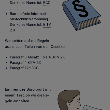
Der kurze Name ist:
BGG
.
Bar­rie­re­freie In­for­ma­ti­
ons­tech­nik-Ver­ord­nung.
Der kurze Name ist:
BITV
2.0.
Wir ach­ten auf die Re­geln
aus die­sen Tei­len von den Ge­set­zen:
Pa­ra­graf 3 Ab­satz 1 bis 4 BITV 2.0
Pa­ra­graf 4 BITV 2.0
Pa­ra­graf 12d BGG
Ein frem­des Büro prüft mit
einem Test, ob wir die Re­
geln ein­hal­ten.