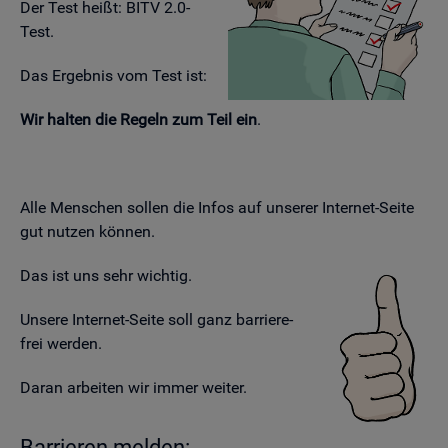
Der Test heißt: BITV 2.0-
Test.
Das Er­geb­nis vom Test ist:
Wir hal­ten die Re­geln zum Teil ein
.
Alle Men­schen sol­len die Infos auf un­se­rer In­ter­net-Seite
gut nut­zen kön­nen.
Das ist uns sehr wich­tig.
Un­se­re In­ter­net-Seite soll ganz bar­rie­re­
frei wer­den.
Daran ar­bei­ten wir immer wei­ter.
Bar­rie­ren mel­den: