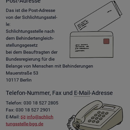
Post-Adres­se
Das ist die Post-Adres­se
von der Schlich­tungs­stel­
le:
Schlich­tungs­stel­le nach
dem Be­hin­der­ten­gleich­
stel­lungs­ge­setz
bei dem Be­auf­trag­ten der
Bun­des­re­gie­rung für die
Be­lan­ge von Men­schen mit Be­hin­de­run­gen
Mau­er­stra­ße 53
10117 Ber­lin
Te­le­fon-Num­mer, Fax und
E-Mail
-Adres­se
Te­le­fon: 030 18 527 2805
Fax: 030 18 527 2901
E-Mail:
info@​sch​lich​
tung​sste​lle-​bgg.​de