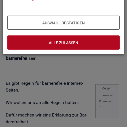
Also zum Bei­spiel auch
blin­de Men­schen.
ge­hör­lo­se Men­schen.
AUSWAHL BESTÄTIGEN
Men­schen, die
nicht
alle
Fin­ger be­we­gen kön­nen.
ALLE ZULASSEN
Das heißt:
Die In­ter­net-Seite muss
bar­rie­re­frei
sein.
Es gibt Re­geln für bar­rie­re­freie In­ter­net-
Sei­ten.
Wir wol­len uns an alle Re­geln hal­ten.
Dafür ma­chen wir eine Er­klä­rung zur Bar­
rie­re­frei­heit.