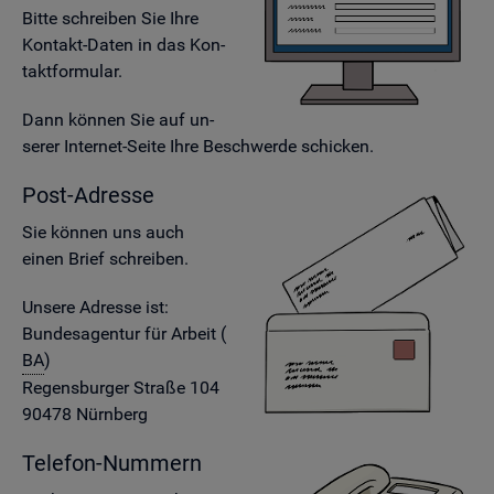
Bitte schrei­ben Sie Ihre
Kon­takt-Daten in das Kon­
takt­for­mu­lar.
Dann kön­nen Sie auf un­
se­rer In­ter­net-Seite Ihre Be­schwer­de schi­cken.
Post-Adres­se
Sie kön­nen uns auch
einen Brief schrei­ben.
Un­se­re Adres­se ist:
Bun­des­agen­tur für Ar­beit (
BA
)
Re­gens­bur­ger Stra­ße 104
90478 Nürn­berg
Te­le­fon-Num­mern