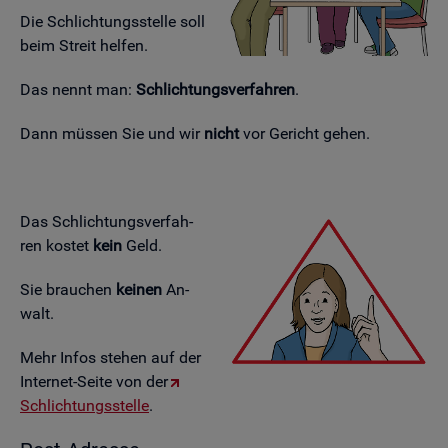
Die Schlich­tungs­stel­le soll
beim Streit hel­fen.
Das nennt man:
Schlich­tungs­ver­fah­ren
.
Dann müs­sen Sie und wir
nicht
vor Ge­richt gehen.
Das Schlich­tungs­ver­fah­
ren kos­tet
kein
Geld.
Sie brau­chen
kei­nen
An­
walt.
Mehr Infos ste­hen auf der
In­ter­net-Seite von der
Schlich­tungs­stel­le
.