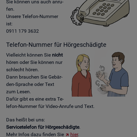
Sie kön­nen uns auch an­ru­
fen.
Un­se­re Te­le­fon-Num­mer
ist:
0911 179 3632
Te­le­fon-Num­mer für Hör­ge­schä­dig­te
Viel­leicht kön­nen Sie
nicht
hören oder Sie kön­nen nur
schlecht hören.
Dann brau­chen Sie Ge­bär­
den-Spra­che oder Text
zum Lesen.
Dafür gibt es eine extra Te­
le­fon-Num­mer für Video-An­ru­fe und Text.
Das heißt bei uns:
Ser­vice­te­le­fon für Hör­ge­schä­dig­te
.
Mehr Infos dazu fin­den Sie
hier
.