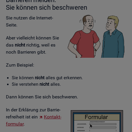
Sie kön­nen sich be­schwe­ren
Sie nut­zen die In­ter­net-
Seite.
Aber viel­leicht kön­nen Sie
das
nicht
rich­tig, weil es
noch Bar­rie­ren gibt.
Zum Bei­spiel:
Sie kön­nen
nicht
alles gut er­ken­nen.
Sie ver­ste­hen
nicht
alles.
Dann kön­nen Sie sich be­schwe­ren.
In der Er­klä­rung zur Bar­rie­
re­frei­heit ist ein
Kon­takt­
for­mu­lar
.