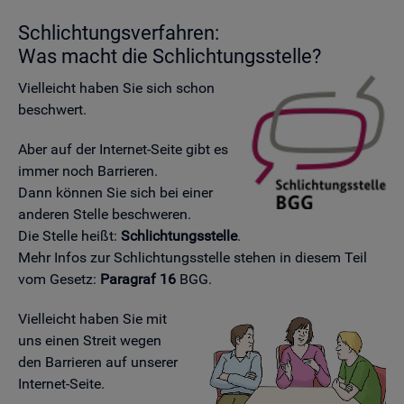
Schlich­tungs­ver­fah­ren:
Was macht die Schlich­tungs­stel­le?
Viel­leicht haben Sie sich schon
be­schwert.
Aber auf der In­ter­net-Seite gibt es
immer noch Bar­rie­ren.
Dann kön­nen Sie sich bei einer
an­de­ren Stel­le be­schwe­ren.
Die Stel­le heißt:
Schlich­tungs­stel­le
.
Mehr Infos zur Schlich­tungs­stel­le ste­hen in die­sem Teil
vom Ge­setz:
Pa­ra­graf 16
BGG.
Viel­leicht haben Sie mit
uns einen Streit wegen
den Bar­rie­ren auf un­se­rer
In­ter­net-Seite.