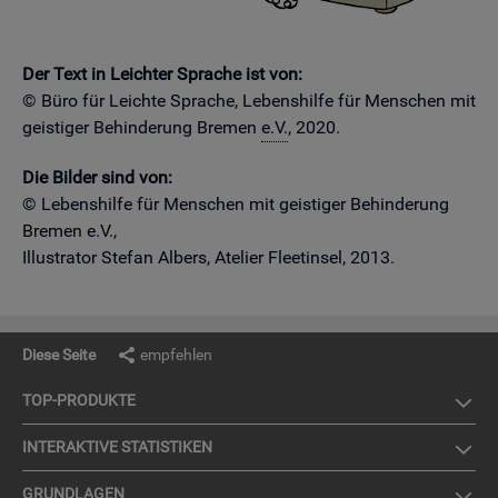
Der Text in Leich­ter Spra­che ist von:
© Büro für Leich­te Spra­che, Le­bens­hil­fe für Men­schen mit
geis­ti­ger Be­hin­de­rung Bre­men
e.V.
, 2020.
Die Bil­der sind von:
© Le­bens­hil­fe für Men­schen mit geis­ti­ger Be­hin­de­rung
Bre­men e.V.,
Il­lus­tra­tor Ste­fan Al­bers, Ate­lier Fleet­in­sel, 2013.
Diese Seite
empfehlen
TOP-PRO­DUK­TE
IN­TER­AK­TI­VE STA­TIS­TI­KEN
GRUND­LA­GEN