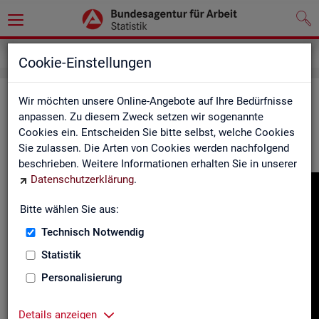
Gebärdensprache
Cookie-Einstellungen
In­for­ma­tio­nen in Ge­bär­den­spra­che
Wir möchten unsere Online-Angebote auf Ihre Bedürfnisse
anpassen. Zu diesem Zweck setzen wir sogenannte
Cookies ein. Entscheiden Sie bitte selbst, welche Cookies
Hier fin­den Sie unser In­for­ma­ti­ons­vi­deo in Deut­scher Ge­bär­
Sie zulassen. Die Arten von Cookies werden nachfolgend
den­spra­che.
beschrieben. Weitere Informationen erhalten Sie in unserer
Datenschutzerklärung
.
Video-
Play­
Bitte wählen Sie aus:
er
Technisch Notwendig
Statistik
Personalisierung
Details anzeigen