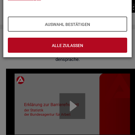
00:00
00:00
AUSWAHL BESTÄTIGEN
Er­klä­rung zur Bar­rie­re­frei­heit
ALLE ZULASSEN
Hier fin­den Sie un­se­re Er­klä­rung zur Bar­rie­re­frei­heit in Ge­bär­
den­spra­che.
Video-
Play­
er