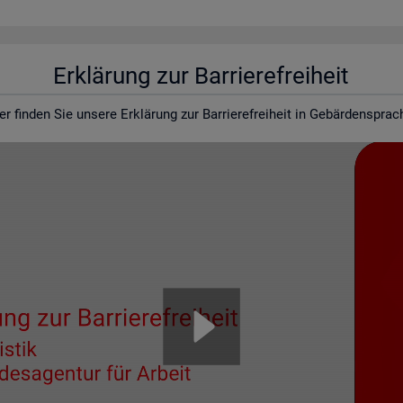
Er­klä­rung zur Bar­rie­re­frei­heit
er fin­den Sie un­se­re Er­klä­rung zur Bar­rie­re­frei­heit in Ge­bär­den­spra­c