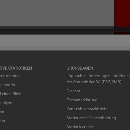
TI­VE STA­TIS­TI­KEN
GRUND­LA­GEN
rkt­mo­ni­tor
Log­buch zu Än­de­run­gen und Neue­
der Sta­tis­tik der BA (PDF, 2MB)
ngs­markt
Glos­sar
uf einen Blick
Zei­chen­er­klä­rung
na­ly­se
Kenn­zah­len­steck­brie­fe
­las
Sta­tis­ti­sche Ge­heim­hal­tung
­las
Sta­tis­tik er­klärt