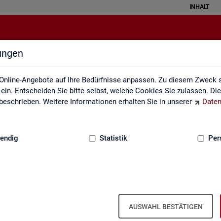
INHALT
lungen
Gebärdensprache
Online-Angebote auf Ihre Bedürfnisse anpassen. Zu diesem Zweck s
in. Entscheiden Sie bitte selbst, welche Cookies Sie zulassen. Di
eschrieben. Weitere Informationen erhalten Sie in unserer
Daten
:
GRUNDLAGEN
endig
Statistik
Per
In­for­ma­tio­nen in Ge­bär­den­spra­che
AUSWAHL BESTÄTIGEN
er fin­den Sie unser In­for­ma­ti­ons­vi­deo in Deut­scher Ge­bär­den­spra­c