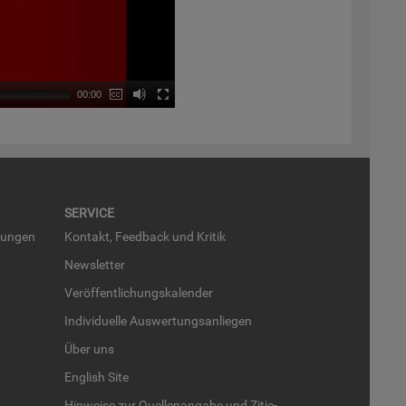
00:00
SER­VICE
run­gen
Kon­takt, Feed­back und Kri­tik
News­let­ter
Ver­öf­fent­li­chungs­ka­len­der
In­di­vi­du­el­le Aus­wer­tungs­an­lie­gen
Über uns
English Site
Hin­wei­se zur Quel­len­an­ga­be und Zi­tie­