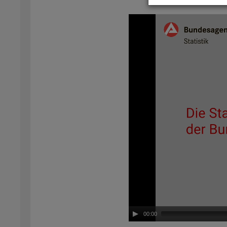
Video-
Play­
er
00:00