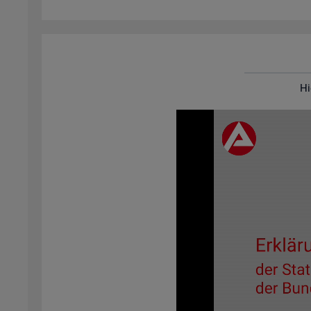
Hi
Video-
Play­
er