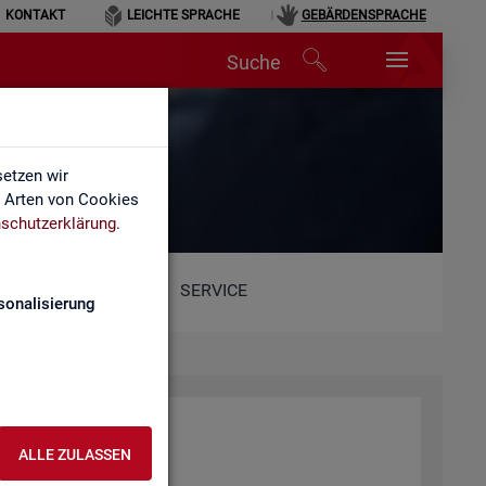
KONTAKT
LEICHTE SPRACHE
GEBÄRDENSPRACHE
Suche
etzen wir
e Arten von Cookies
schutzerklärung
.
SERVICE
sonalisierung
ALLE ZULASSEN
he.