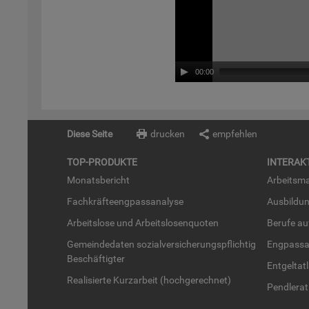
00:00
Diese Seite
drucken
empfehlen
TOP-PRO­DUK­TE
IN­TER­AK­
Mo­nats­be­richt
Ar­beits­ma
Fach­kräf­te­eng­pass­ana­ly­se
Aus­bil­du
Ar­beits­lo­se und Ar­beits­lo­sen­quo­ten
Be­ru­fe a
Ge­mein­de­da­ten so­zi­al­ver­si­che­rungs­pflich­tig
Eng­pass­a
Be­schäf­tig­ter
Ent­gel­t­at
Rea­li­sier­te Kurz­ar­beit (hoch­ge­rech­net)
Pend­ler­at