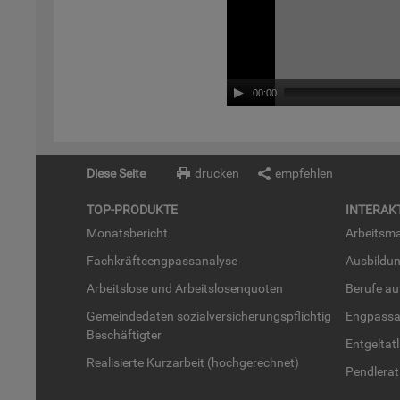
00:00
Diese Seite
drucken
empfehlen
TOP-PRO­DUK­TE
IN­TER­AK­
Mo­nats­be­richt
Ar­beits­ma
Fach­kräf­te­eng­pass­ana­ly­se
Aus­bil­du
Ar­beits­lo­se und Ar­beits­lo­sen­quo­ten
Be­ru­fe a
Ge­mein­de­da­ten so­zi­al­ver­si­che­rungs­pflich­tig
Eng­pass­a
Be­schäf­tig­ter
Ent­gel­t­at
Rea­li­sier­te Kurz­ar­beit (hoch­ge­rech­net)
Pend­ler­at