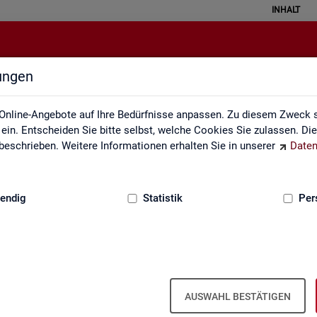
INHALT
lungen
Gebärdensprache
Online-Angebote auf Ihre Bedürfnisse anpassen. Zu diesem Zweck s
in. Entscheiden Sie bitte selbst, welche Cookies Sie zulassen. Di
eschrieben. Weitere Informationen erhalten Sie in unserer
Daten
:
GRUNDLAGEN
endig
Statistik
Per
In­for­ma­tio­nen in Ge­bär­den­spra­che
AUSWAHL BESTÄTIGEN
er fin­den Sie unser In­for­ma­ti­ons­vi­deo in Deut­scher Ge­bär­den­spra­c