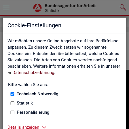
Gebärdensprache
Cookie-Einstellungen
In­for­ma­tio­nen in Ge­bär­den­spra­che
Wir möchten unsere Online-Angebote auf Ihre Bedürfnisse
anpassen. Zu diesem Zweck setzen wir sogenannte
Cookies ein. Entscheiden Sie bitte selbst, welche Cookies
Hier fin­den Sie unser In­for­ma­ti­ons­vi­deo in Deut­scher Ge­bär­
Sie zulassen. Die Arten von Cookies werden nachfolgend
den­spra­che.
beschrieben. Weitere Informationen erhalten Sie in unserer
Datenschutzerklärung
.
Video-
Play­
Bitte wählen Sie aus:
er
Technisch Notwendig
Statistik
Personalisierung
Details anzeigen