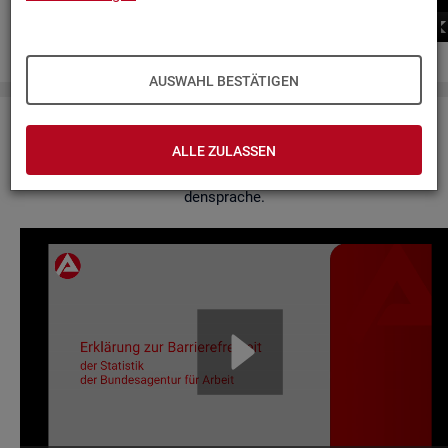
00:00
00:00
AUSWAHL BESTÄTIGEN
Er­klä­rung zur Bar­rie­re­frei­heit
ALLE ZULASSEN
Hier fin­den Sie un­se­re Er­klä­rung zur Bar­rie­re­frei­heit in Ge­bär­
den­spra­che.
Video-
Play­
er