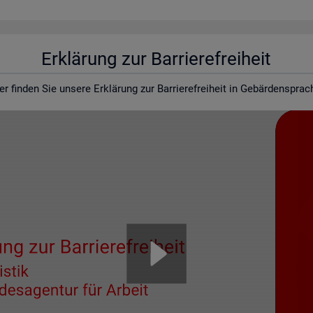
Er­klä­rung zur Bar­rie­re­frei­heit
er fin­den Sie un­se­re Er­klä­rung zur Bar­rie­re­frei­heit in Ge­bär­den­spra­c