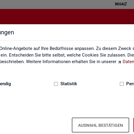
INHALT
lungen
Gebärdensprache
Online-Angebote auf Ihre Bedürfnisse anpassen. Zu diesem Zweck s
in. Entscheiden Sie bitte selbst, welche Cookies Sie zulassen. Di
eschrieben. Weitere Informationen erhalten Sie in unserer
Daten
:
GRUNDLAGEN
endig
Statistik
Per
In­for­ma­tio­nen in Ge­bär­den­spra­che
AUSWAHL BESTÄTIGEN
er fin­den Sie unser In­for­ma­ti­ons­vi­deo in Deut­scher Ge­bär­den­spra­c