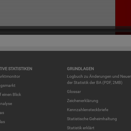
TI­VE STA­TIS­TI­KEN
GRUND­LA­GEN
rkt­mo­ni­tor
Log­buch zu Än­de­run­gen und Neue­
der Sta­tis­tik der BA (PDF, 2MB)
ngs­markt
Glos­sar
uf einen Blick
Zei­chen­er­klä­rung
na­ly­se
Kenn­zah­len­steck­brie­fe
­las
Sta­tis­ti­sche Ge­heim­hal­tung
­las
Sta­tis­tik er­klärt