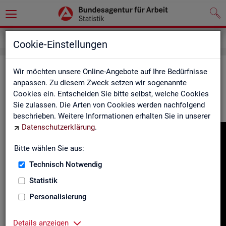
Gebärdensprache
Cookie-Einstellungen
In­for­ma­tio­nen in Ge­bär­den­spra­che
Wir möchten unsere Online-Angebote auf Ihre Bedürfnisse
anpassen. Zu diesem Zweck setzen wir sogenannte
Cookies ein. Entscheiden Sie bitte selbst, welche Cookies
Hier fin­den Sie unser In­for­ma­ti­ons­vi­deo in Deut­scher Ge­bär­
Sie zulassen. Die Arten von Cookies werden nachfolgend
den­spra­che.
beschrieben. Weitere Informationen erhalten Sie in unserer
Datenschutzerklärung
.
Video-
Play­
Bitte wählen Sie aus:
er
Technisch Notwendig
Statistik
Personalisierung
Details anzeigen