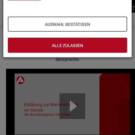
00:00
00:00
AUSWAHL BESTÄTIGEN
Er­klä­rung zur Bar­rie­re­frei­heit
ALLE ZULASSEN
Hier fin­den Sie un­se­re Er­klä­rung zur Bar­rie­re­frei­heit in Ge­bär­
den­spra­che.
Video-
Play­
er