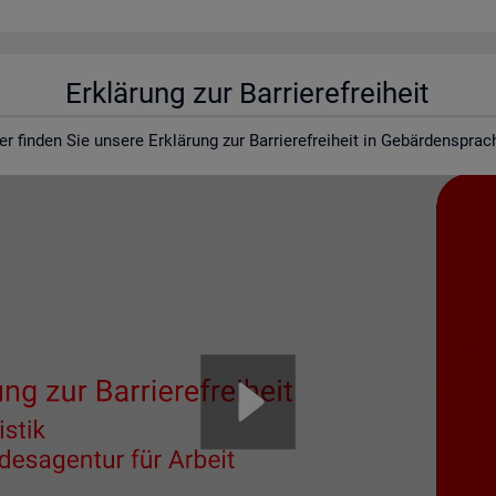
Er­klä­rung zur Bar­rie­re­frei­heit
er fin­den Sie un­se­re Er­klä­rung zur Bar­rie­re­frei­heit in Ge­bär­den­spra­c