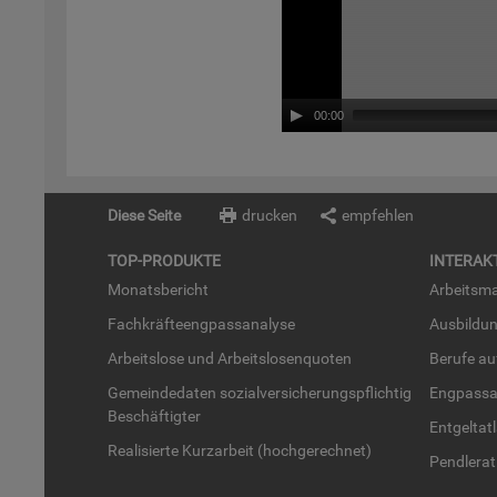
00:00
Diese Seite
drucken
empfehlen
TOP-PRO­DUK­TE
IN­TER­AK­
Mo­nats­be­richt
Ar­beits­ma
Fach­kräf­te­eng­pass­ana­ly­se
Aus­bil­du
Ar­beits­lo­se und Ar­beits­lo­sen­quo­ten
Be­ru­fe a
Ge­mein­de­da­ten so­zi­al­ver­si­che­rungs­pflich­tig
Eng­pass­a
Be­schäf­tig­ter
Ent­gel­t­at
Rea­li­sier­te Kurz­ar­beit (hoch­ge­rech­net)
Pend­ler­at