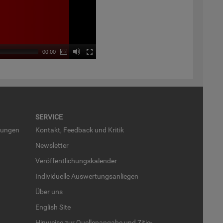
00:00
SER­VICE
run­gen
Kon­takt, Feed­back und Kri­tik
News­let­ter
Ver­öf­fent­li­chungs­ka­len­der
In­di­vi­du­el­le Aus­wer­tungs­an­lie­gen
Über uns
English Site
Hin­wei­se zur Quel­len­an­ga­be und Zi­tie­