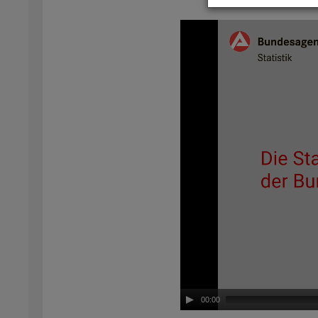
Video-
Play­
er
00:00