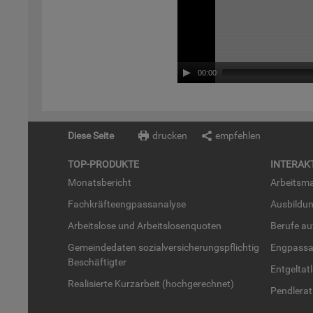
00:00
Diese Seite
drucken
empfehlen
TOP-PRO­DUK­TE
IN­TER­AK­
Mo­nats­be­richt
Ar­beits­ma
Fach­kräf­te­eng­pass­ana­ly­se
Aus­bil­du
Ar­beits­lo­se und Ar­beits­lo­sen­quo­ten
Be­ru­fe a
Ge­mein­de­da­ten so­zi­al­ver­si­che­rungs­pflich­tig
Eng­pass­a
Be­schäf­tig­ter
Ent­gel­t­at
Rea­li­sier­te Kurz­ar­beit (hoch­ge­rech­net)
Pend­ler­at