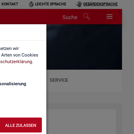
KONTAKT
LEICHTE SPRACHE
GEBÄRDENSPRACHE
Suche
etzen wir
e Arten von Cookies
schutzerklärung
.
SERVICE
sonalisierung
ALLE ZULASSEN
he.