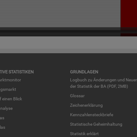
TI­VE STA­TIS­TI­KEN
GRUND­LA­GEN
rkt­mo­ni­tor
Log­buch zu Än­de­run­gen und Neue­
der Sta­tis­tik der BA (PDF, 2MB)
ngs­markt
Glos­sar
uf einen Blick
Zei­chen­er­klä­rung
na­ly­se
Kenn­zah­len­steck­brie­fe
­las
Sta­tis­ti­sche Ge­heim­hal­tung
­las
Sta­tis­tik er­klärt