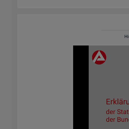
Hi
Video-
Play­
er