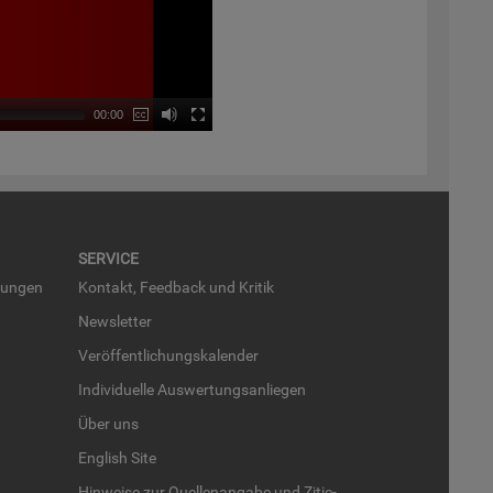
00:00
SER­VICE
run­gen
Kon­takt, Feed­back und Kri­tik
News­let­ter
Ver­öf­fent­li­chungs­ka­len­der
In­di­vi­du­el­le Aus­wer­tungs­an­lie­gen
Über uns
English Site
Hin­wei­se zur Quel­len­an­ga­be und Zi­tie­