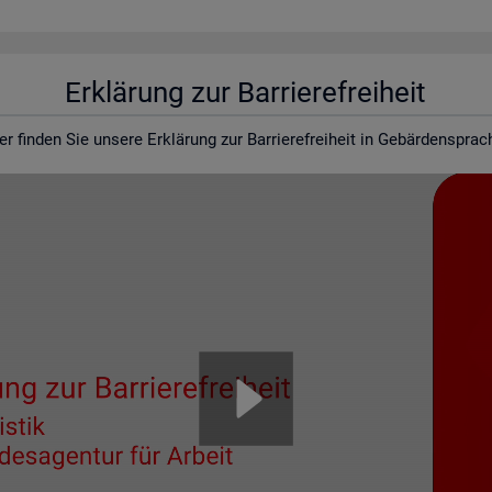
Er­klä­rung zur Bar­rie­re­frei­heit
er fin­den Sie un­se­re Er­klä­rung zur Bar­rie­re­frei­heit in Ge­bär­den­spra­c