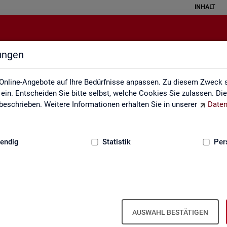
INHALT
lungen
Gebärdensprache
Online-Angebote auf Ihre Bedürfnisse anpassen. Zu diesem Zweck s
in. Entscheiden Sie bitte selbst, welche Cookies Sie zulassen. Di
eschrieben. Weitere Informationen erhalten Sie in unserer
Daten
:
GRUNDLAGEN
endig
Statistik
Per
In­for­ma­tio­nen in Ge­bär­den­spra­che
AUSWAHL BESTÄTIGEN
er fin­den Sie unser In­for­ma­ti­ons­vi­deo in Deut­scher Ge­bär­den­spra­c