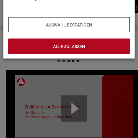
00:00
00:00
AUSWAHL BESTÄTIGEN
Er­klä­rung zur Bar­rie­re­frei­heit
ALLE ZULASSEN
Hier fin­den Sie un­se­re Er­klä­rung zur Bar­rie­re­frei­heit in Ge­bär­
den­spra­che.
Video-
Play­
er