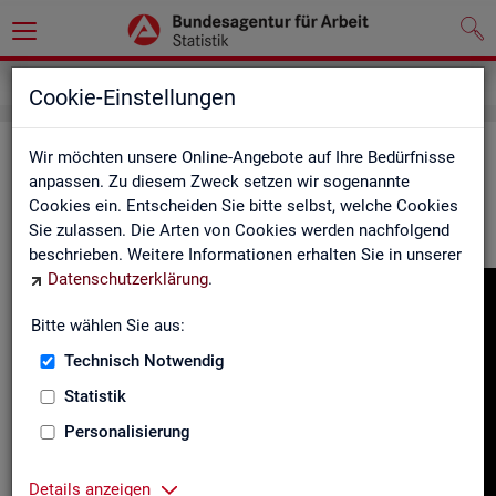
Gebärdensprache
Cookie-Einstellungen
In­for­ma­tio­nen in Ge­bär­den­spra­che
Wir möchten unsere Online-Angebote auf Ihre Bedürfnisse
anpassen. Zu diesem Zweck setzen wir sogenannte
Cookies ein. Entscheiden Sie bitte selbst, welche Cookies
Hier fin­den Sie unser In­for­ma­ti­ons­vi­deo in Deut­scher Ge­bär­
Sie zulassen. Die Arten von Cookies werden nachfolgend
den­spra­che.
beschrieben. Weitere Informationen erhalten Sie in unserer
Datenschutzerklärung
.
Video-
Play­
Bitte wählen Sie aus:
er
Technisch Notwendig
Statistik
Personalisierung
Details anzeigen