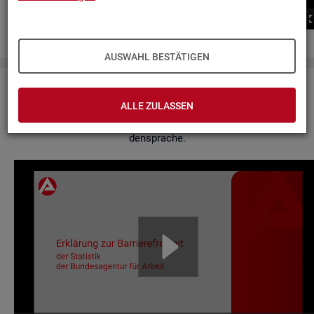
00:00
00:00
AUSWAHL BESTÄTIGEN
Er­klä­rung zur Bar­rie­re­frei­heit
ALLE ZULASSEN
Hier fin­den Sie un­se­re Er­klä­rung zur Bar­rie­re­frei­heit in Ge­bär­
den­spra­che.
Video-
Play­
er