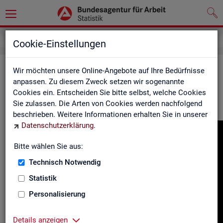
Gebärdensprache
Cookie-Einstellungen
In­for­ma­tio­nen in Ge­bär­den­spra­che
Wir möchten unsere Online-Angebote auf Ihre Bedürfnisse
anpassen. Zu diesem Zweck setzen wir sogenannte
Cookies ein. Entscheiden Sie bitte selbst, welche Cookies
Hier fin­den Sie unser In­for­ma­ti­ons­vi­deo in Deut­scher Ge­bär­
Sie zulassen. Die Arten von Cookies werden nachfolgend
den­spra­che.
beschrieben. Weitere Informationen erhalten Sie in unserer
Datenschutzerklärung
.
Video-
Play­
Bitte wählen Sie aus:
er
Technisch Notwendig
Statistik
Personalisierung
Details anzeigen