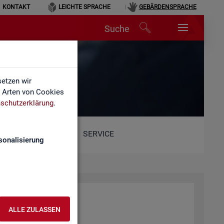
KONTAKT
LEICHTE SPRACHE
GEBÄRDENSPRACHE
Suche
etzen wir
e Arten von Cookies
schutzerklärung
.
SERVICE
sonalisierung
ALLE ZULASSEN
he.