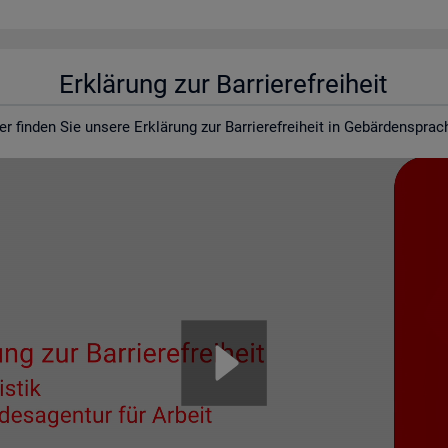
Er­klä­rung zur Bar­rie­re­frei­heit
er fin­den Sie un­se­re Er­klä­rung zur Bar­rie­re­frei­heit in Ge­bär­den­spra­c