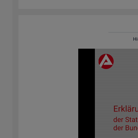
Hi
Video-
Play­
er