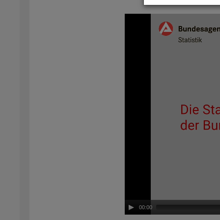
Video-
Play­
er
00:00