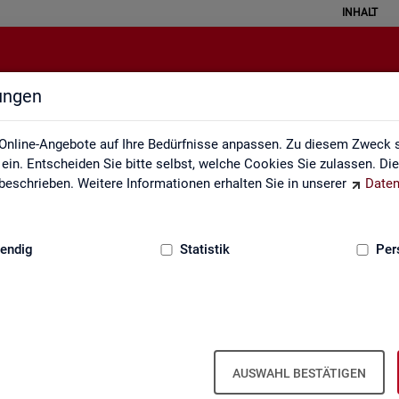
INHALT
lungen
Gebärdensprache
Online-Angebote auf Ihre Bedürfnisse anpassen. Zu diesem Zweck s
in. Entscheiden Sie bitte selbst, welche Cookies Sie zulassen. Di
eschrieben. Weitere Informationen erhalten Sie in unserer
Daten
:
GRUNDLAGEN
endig
Statistik
Per
In­for­ma­tio­nen in Ge­bär­den­spra­che
AUSWAHL BESTÄTIGEN
er fin­den Sie unser In­for­ma­ti­ons­vi­deo in Deut­scher Ge­bär­den­spra­c