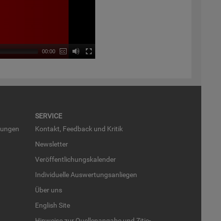
00:00
SER­VICE
run­gen
Kon­takt, Feed­back und Kri­tik
News­let­ter
Ver­öf­fent­li­chungs­ka­len­der
In­di­vi­du­el­le Aus­wer­tungs­an­lie­gen
Über uns
English Site
Hin­wei­se zur Quel­len­an­ga­be und Zi­tie­