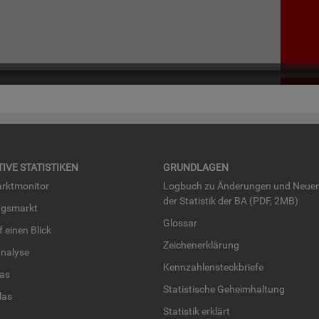
TI­VE STA­TIS­TI­KEN
GRUND­LA­GEN
rkt­mo­ni­tor
Log­buch zu Än­de­run­gen und Neue­
der Sta­tis­tik der BA (PDF, 2MB)
ngs­markt
Glos­sar
uf einen Blick
Zei­chen­er­klä­rung
na­ly­se
Kenn­zah­len­steck­brie­fe
­las
Sta­tis­ti­sche Ge­heim­hal­tung
­las
Sta­tis­tik er­klärt