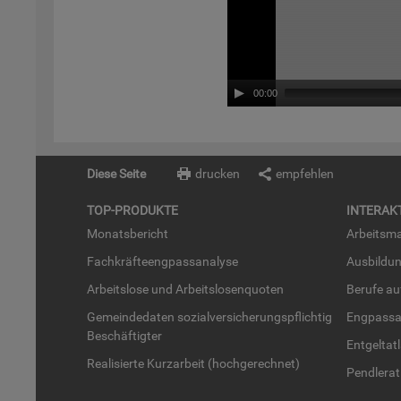
00:00
Diese Seite
drucken
empfehlen
TOP-PRO­DUK­TE
IN­TER­AK­
Mo­nats­be­richt
Ar­beits­ma
Fach­kräf­te­eng­pass­ana­ly­se
Aus­bil­du
Ar­beits­lo­se und Ar­beits­lo­sen­quo­ten
Be­ru­fe a
Ge­mein­de­da­ten so­zi­al­ver­si­che­rungs­pflich­tig
Eng­pass­a
Be­schäf­tig­ter
Ent­gel­t­at
Rea­li­sier­te Kurz­ar­beit (hoch­ge­rech­net)
Pend­ler­at