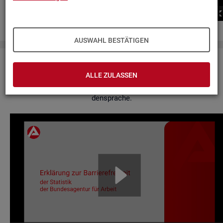
00:00
00:00
AUSWAHL BESTÄTIGEN
Er­klä­rung zur Bar­rie­re­frei­heit
ALLE ZULASSEN
Hier fin­den Sie un­se­re Er­klä­rung zur Bar­rie­re­frei­heit in Ge­bär­
den­spra­che.
Video-
Play­
er