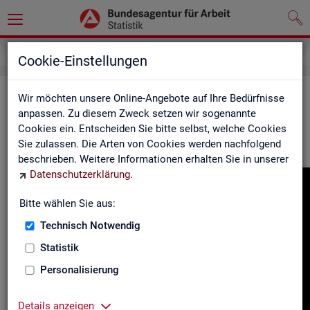
Gebärdensprache
Cookie-Einstellungen
In­for­ma­tio­nen in Ge­bär­den­spra­che
Wir möchten unsere Online-Angebote auf Ihre Bedürfnisse
anpassen. Zu diesem Zweck setzen wir sogenannte
Cookies ein. Entscheiden Sie bitte selbst, welche Cookies
Hier fin­den Sie unser In­for­ma­ti­ons­vi­deo in Deut­scher Ge­bär­
Sie zulassen. Die Arten von Cookies werden nachfolgend
den­spra­che.
beschrieben. Weitere Informationen erhalten Sie in unserer
Datenschutzerklärung
.
Video-
Play­
Bitte wählen Sie aus:
er
Technisch Notwendig
Statistik
Personalisierung
Details anzeigen