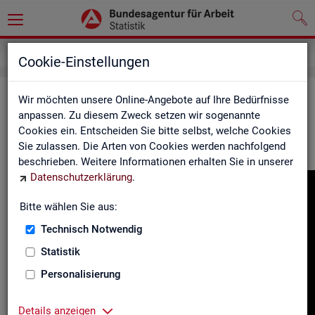
Gebärdensprache
Cookie-Einstellungen
In­for­ma­tio­nen in Ge­bär­den­spra­che
Wir möchten unsere Online-Angebote auf Ihre Bedürfnisse
anpassen. Zu diesem Zweck setzen wir sogenannte
Cookies ein. Entscheiden Sie bitte selbst, welche Cookies
Hier fin­den Sie unser In­for­ma­ti­ons­vi­deo in Deut­scher Ge­bär­
Sie zulassen. Die Arten von Cookies werden nachfolgend
den­spra­che.
beschrieben. Weitere Informationen erhalten Sie in unserer
Datenschutzerklärung
.
Video-
Play­
Bitte wählen Sie aus:
er
Technisch Notwendig
Statistik
Personalisierung
Details anzeigen