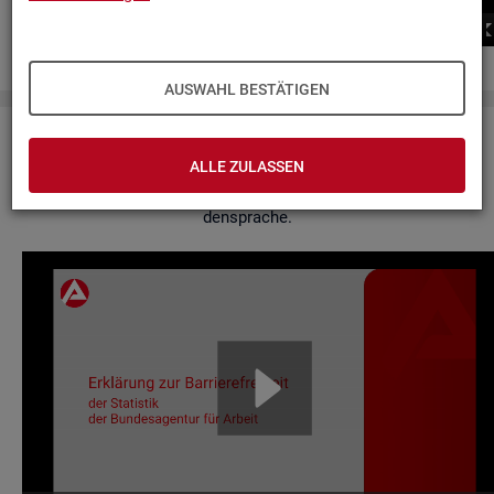
00:00
00:00
AUSWAHL BESTÄTIGEN
Er­klä­rung zur Bar­rie­re­frei­heit
ALLE ZULASSEN
Hier fin­den Sie un­se­re Er­klä­rung zur Bar­rie­re­frei­heit in Ge­bär­
den­spra­che.
Video-
Play­
er