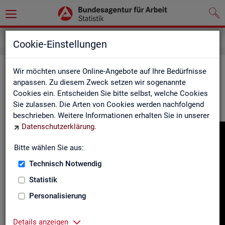
Gebärdensprache
Cookie-Einstellungen
In­for­ma­tio­nen in Ge­bär­den­spra­che
Wir möchten unsere Online-Angebote auf Ihre Bedürfnisse
anpassen. Zu diesem Zweck setzen wir sogenannte
Cookies ein. Entscheiden Sie bitte selbst, welche Cookies
Hier fin­den Sie unser In­for­ma­ti­ons­vi­deo in Deut­scher Ge­bär­
Sie zulassen. Die Arten von Cookies werden nachfolgend
den­spra­che.
beschrieben. Weitere Informationen erhalten Sie in unserer
Datenschutzerklärung
.
Video-
Play­
Bitte wählen Sie aus:
er
Technisch Notwendig
Statistik
Personalisierung
Details anzeigen