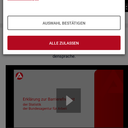
00:00
00:00
AUSWAHL BESTÄTIGEN
Er­klä­rung zur Bar­rie­re­frei­heit
ALLE ZULASSEN
Hier fin­den Sie un­se­re Er­klä­rung zur Bar­rie­re­frei­heit in Ge­bär­
den­spra­che.
Video-
Play­
er