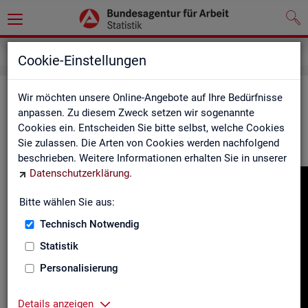
Gebärdensprache
Cookie-Einstellungen
In­for­ma­tio­nen in Ge­bär­den­spra­che
Wir möchten unsere Online-Angebote auf Ihre Bedürfnisse
anpassen. Zu diesem Zweck setzen wir sogenannte
Cookies ein. Entscheiden Sie bitte selbst, welche Cookies
Hier fin­den Sie unser In­for­ma­ti­ons­vi­deo in Deut­scher Ge­bär­
Sie zulassen. Die Arten von Cookies werden nachfolgend
den­spra­che.
beschrieben. Weitere Informationen erhalten Sie in unserer
Datenschutzerklärung
.
Video-
Play­
Bitte wählen Sie aus:
er
Technisch Notwendig
Statistik
Personalisierung
Details anzeigen