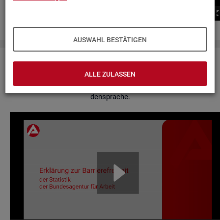
00:00
00:00
AUSWAHL BESTÄTIGEN
Er­klä­rung zur Bar­rie­re­frei­heit
ALLE ZULASSEN
Hier fin­den Sie un­se­re Er­klä­rung zur Bar­rie­re­frei­heit in Ge­bär­
den­spra­che.
Video-
Play­
er