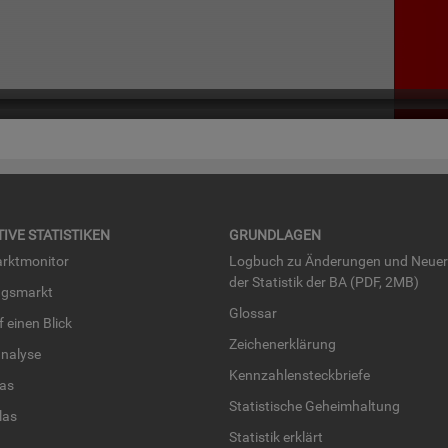
TI­VE STA­TIS­TI­KEN
GRUND­LA­GEN
rkt­mo­ni­tor
Log­buch zu Än­de­run­gen und Neue­
der Sta­tis­tik der BA (PDF, 2MB)
ngs­markt
Glos­sar
uf einen Blick
Zei­chen­er­klä­rung
na­ly­se
Kenn­zah­len­steck­brie­fe
­las
Sta­tis­ti­sche Ge­heim­hal­tung
­las
Sta­tis­tik er­klärt