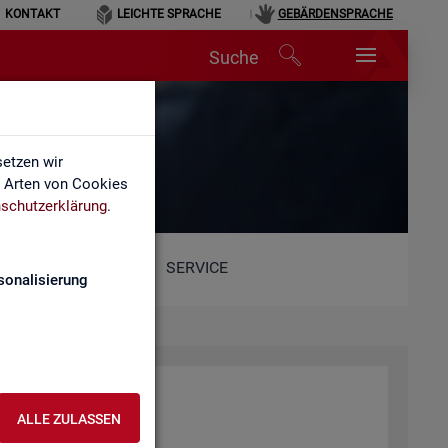
KONTAKT
LEICHTE SPRACHE
GEBÄRDENSPRACHE
Suche
etzen wir
e Arten von Cookies
schutzerklärung
.
SERVICE
sonalisierung
ALLE ZULASSEN
he.