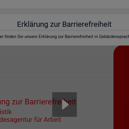
Er­klä­rung zur Bar­rie­re­frei­heit
er fin­den Sie un­se­re Er­klä­rung zur Bar­rie­re­frei­heit in Ge­bär­den­spra­c