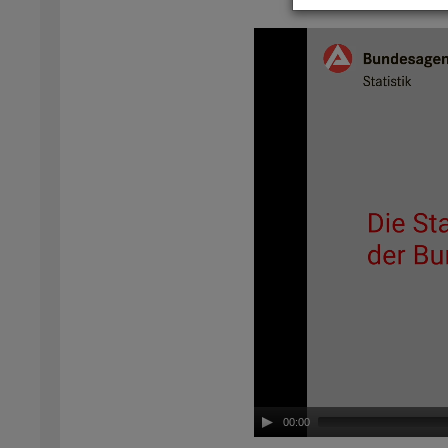
Video-
Play­
er
00:00