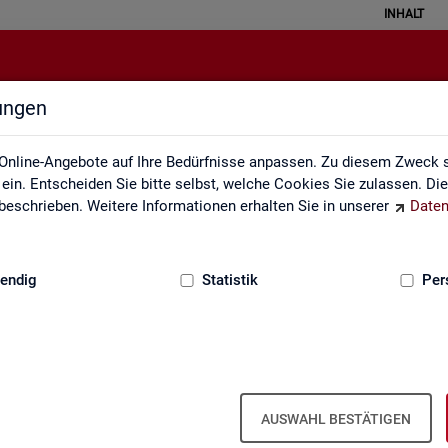
INHALT
lungen
Gebärdensprache
Online-Angebote auf Ihre Bedürfnisse anpassen. Zu diesem Zweck s
in. Entscheiden Sie bitte selbst, welche Cookies Sie zulassen. Di
eschrieben. Weitere Informationen erhalten Sie in unserer
Daten
:
GRUNDLAGEN
endig
Statistik
Per
In­for­ma­tio­nen in Ge­bär­den­spra­che
AUSWAHL BESTÄTIGEN
er fin­den Sie unser In­for­ma­ti­ons­vi­deo in Deut­scher Ge­bär­den­spra­c