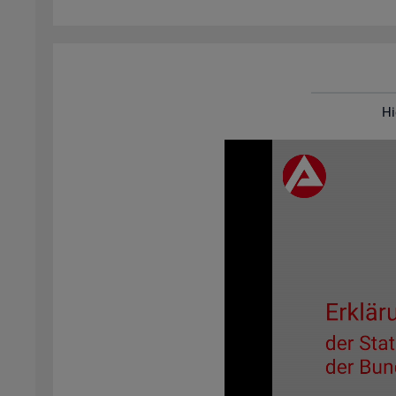
Hi
Video-
Play­
er