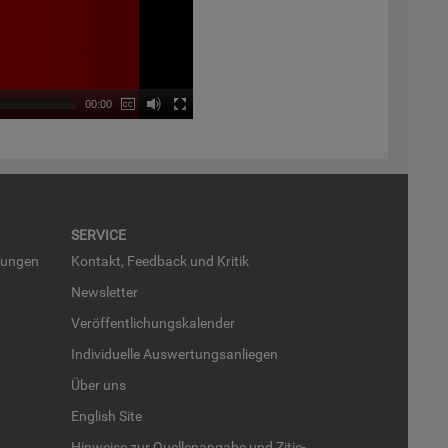
00:00
SER­VICE
run­gen
Kon­takt, Feed­back und Kri­tik
News­let­ter
Ver­öf­fent­li­chungs­ka­len­der
In­di­vi­du­el­le Aus­wer­tungs­an­lie­gen
Über uns
English Site
Hin­wei­se zur Quel­len­an­ga­be und Zi­tie­