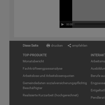
00:00
Diese Seite
drucken
empfehlen
TOP-PRO­DUK­TE
IN­TER­AK­
Mo­nats­be­richt
Ar­beits­ma
Fach­kräf­te­eng­pass­ana­ly­se
Aus­bil­du
Ar­beits­lo­se und Ar­beits­lo­sen­quo­ten
Be­ru­fe a
Ge­mein­de­da­ten so­zi­al­ver­si­che­rungs­pflich­tig
Eng­pass­a
Be­schäf­tig­ter
Ent­gel­t­at
Rea­li­sier­te Kurz­ar­beit (hoch­ge­rech­net)
Pend­ler­at