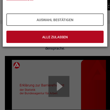
00:00
00:00
AUSWAHL BESTÄTIGEN
Er­klä­rung zur Bar­rie­re­frei­heit
ALLE ZULASSEN
Hier fin­den Sie un­se­re Er­klä­rung zur Bar­rie­re­frei­heit in Ge­bär­
den­spra­che.
Video-
Play­
er