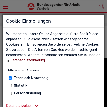
Gebärdensprache
Cookie-Einstellungen
In­for­ma­tio­nen in Ge­bär­den­spra­che
Wir möchten unsere Online-Angebote auf Ihre Bedürfnisse
anpassen. Zu diesem Zweck setzen wir sogenannte
Cookies ein. Entscheiden Sie bitte selbst, welche Cookies
Hier fin­den Sie unser In­for­ma­ti­ons­vi­deo in Deut­scher Ge­bär­
Sie zulassen. Die Arten von Cookies werden nachfolgend
den­spra­che.
beschrieben. Weitere Informationen erhalten Sie in unserer
Datenschutzerklärung
.
Video-
Play­
Bitte wählen Sie aus:
er
Technisch Notwendig
Statistik
Personalisierung
Details anzeigen