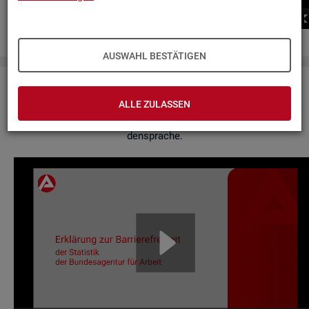
00:00
00:00
AUSWAHL BESTÄTIGEN
Er­klä­rung zur Bar­rie­re­frei­heit
ALLE ZULASSEN
Hier fin­den Sie un­se­re Er­klä­rung zur Bar­rie­re­frei­heit in Ge­bär­
den­spra­che.
Video-
Play­
er