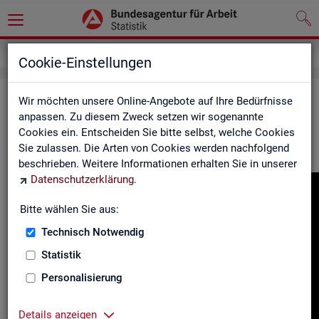
Gebärdensprache
Cookie-Einstellungen
In­for­ma­tio­nen in Ge­bär­den­spra­che
Wir möchten unsere Online-Angebote auf Ihre Bedürfnisse
anpassen. Zu diesem Zweck setzen wir sogenannte
Cookies ein. Entscheiden Sie bitte selbst, welche Cookies
Hier fin­den Sie unser In­for­ma­ti­ons­vi­deo in Deut­scher Ge­bär­
Sie zulassen. Die Arten von Cookies werden nachfolgend
den­spra­che.
beschrieben. Weitere Informationen erhalten Sie in unserer
Datenschutzerklärung
.
Video-
Play­
Bitte wählen Sie aus:
er
Technisch Notwendig
Statistik
Personalisierung
Details anzeigen