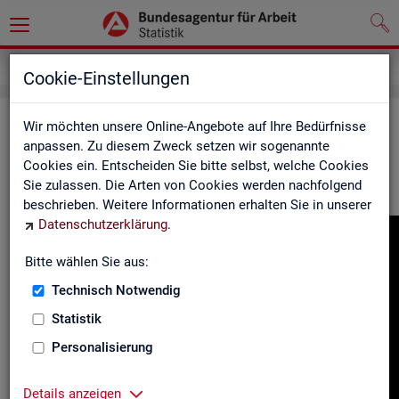
Gebärdensprache
Cookie-Einstellungen
In­for­ma­tio­nen in Ge­bär­den­spra­che
Wir möchten unsere Online-Angebote auf Ihre Bedürfnisse
anpassen. Zu diesem Zweck setzen wir sogenannte
Cookies ein. Entscheiden Sie bitte selbst, welche Cookies
Hier fin­den Sie unser In­for­ma­ti­ons­vi­deo in Deut­scher Ge­bär­
Sie zulassen. Die Arten von Cookies werden nachfolgend
den­spra­che.
beschrieben. Weitere Informationen erhalten Sie in unserer
Datenschutzerklärung
.
Video-
Play­
Bitte wählen Sie aus:
er
Technisch Notwendig
Statistik
Personalisierung
Details anzeigen