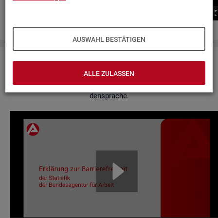
00:00
00:00
AUSWAHL BESTÄTIGEN
Er­klä­rung zur Bar­rie­re­frei­heit
ALLE ZULASSEN
Hier fin­den Sie un­se­re Er­klä­rung zur Bar­rie­re­frei­heit in Ge­bär­
den­spra­che.
Video-
Play­
er