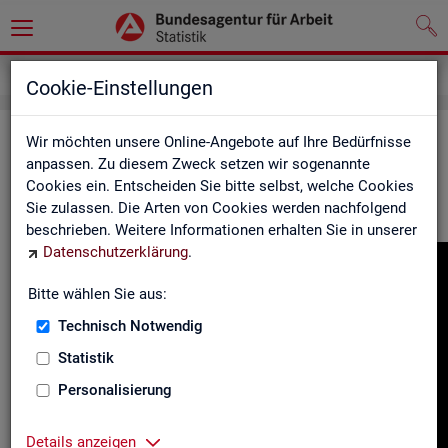
Gebärdensprache
Cookie-Einstellungen
In­for­ma­tio­nen in Ge­bär­den­spra­che
Wir möchten unsere Online-Angebote auf Ihre Bedürfnisse
anpassen. Zu diesem Zweck setzen wir sogenannte
Cookies ein. Entscheiden Sie bitte selbst, welche Cookies
Hier fin­den Sie unser In­for­ma­ti­ons­vi­deo in Deut­scher Ge­bär­
Sie zulassen. Die Arten von Cookies werden nachfolgend
den­spra­che.
beschrieben. Weitere Informationen erhalten Sie in unserer
Datenschutzerklärung
.
Video-
Play­
Bitte wählen Sie aus:
er
Technisch Notwendig
Statistik
Personalisierung
Details anzeigen