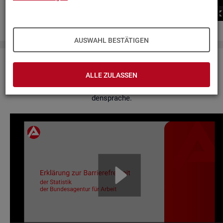
00:00
00:00
AUSWAHL BESTÄTIGEN
Er­klä­rung zur Bar­rie­re­frei­heit
ALLE ZULASSEN
Hier fin­den Sie un­se­re Er­klä­rung zur Bar­rie­re­frei­heit in Ge­bär­
den­spra­che.
Video-
Play­
er