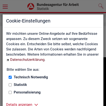
Gebärdensprache
Cookie-Einstellungen
In­for­ma­tio­nen in Ge­bär­den­spra­che
Wir möchten unsere Online-Angebote auf Ihre Bedürfnisse
anpassen. Zu diesem Zweck setzen wir sogenannte
Cookies ein. Entscheiden Sie bitte selbst, welche Cookies
Hier fin­den Sie unser In­for­ma­ti­ons­vi­deo in Deut­scher Ge­bär­
Sie zulassen. Die Arten von Cookies werden nachfolgend
den­spra­che.
beschrieben. Weitere Informationen erhalten Sie in unserer
Datenschutzerklärung
.
Video-
Play­
Bitte wählen Sie aus:
er
Technisch Notwendig
Statistik
Personalisierung
Details anzeigen