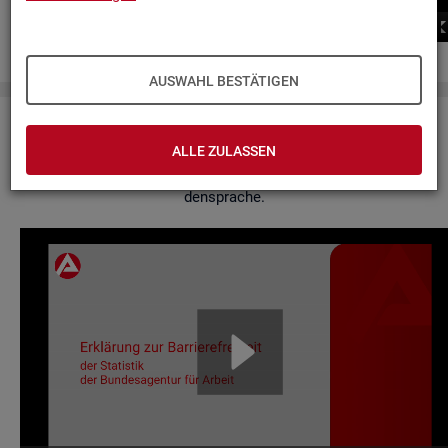
00:00
00:00
AUSWAHL BESTÄTIGEN
Er­klä­rung zur Bar­rie­re­frei­heit
ALLE ZULASSEN
Hier fin­den Sie un­se­re Er­klä­rung zur Bar­rie­re­frei­heit in Ge­bär­
den­spra­che.
Video-
Play­
er