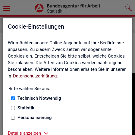
Gebärdensprache
Cookie-Einstellungen
In­for­ma­tio­nen in Ge­bär­den­spra­che
Wir möchten unsere Online-Angebote auf Ihre Bedürfnisse
anpassen. Zu diesem Zweck setzen wir sogenannte
Cookies ein. Entscheiden Sie bitte selbst, welche Cookies
Hier fin­den Sie unser In­for­ma­ti­ons­vi­deo in Deut­scher Ge­bär­
Sie zulassen. Die Arten von Cookies werden nachfolgend
den­spra­che.
beschrieben. Weitere Informationen erhalten Sie in unserer
Datenschutzerklärung
.
Video-
Play­
Bitte wählen Sie aus:
er
Technisch Notwendig
Statistik
Personalisierung
Details anzeigen