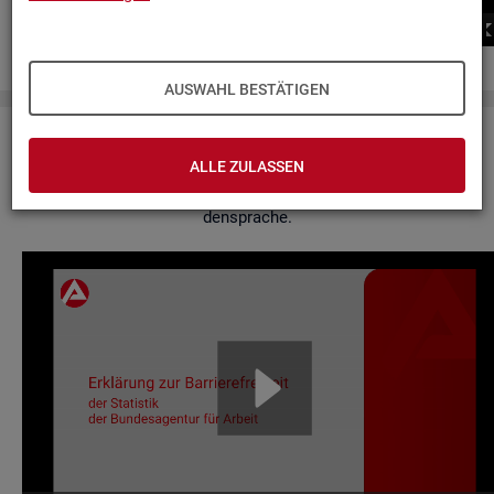
00:00
00:00
AUSWAHL BESTÄTIGEN
Er­klä­rung zur Bar­rie­re­frei­heit
ALLE ZULASSEN
Hier fin­den Sie un­se­re Er­klä­rung zur Bar­rie­re­frei­heit in Ge­bär­
den­spra­che.
Video-
Play­
er