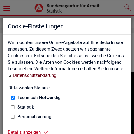
Gebärdensprache
Cookie-Einstellungen
In­for­ma­tio­nen in Ge­bär­den­spra­che
Wir möchten unsere Online-Angebote auf Ihre Bedürfnisse
anpassen. Zu diesem Zweck setzen wir sogenannte
Cookies ein. Entscheiden Sie bitte selbst, welche Cookies
Hier fin­den Sie unser In­for­ma­ti­ons­vi­deo in Deut­scher Ge­bär­
Sie zulassen. Die Arten von Cookies werden nachfolgend
den­spra­che.
beschrieben. Weitere Informationen erhalten Sie in unserer
Datenschutzerklärung
.
Video-
Play­
Bitte wählen Sie aus:
er
Technisch Notwendig
Statistik
Personalisierung
Details anzeigen