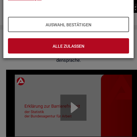
00:00
00:00
AUSWAHL BESTÄTIGEN
Er­klä­rung zur Bar­rie­re­frei­heit
ALLE ZULASSEN
Hier fin­den Sie un­se­re Er­klä­rung zur Bar­rie­re­frei­heit in Ge­bär­
den­spra­che.
Video-
Play­
er