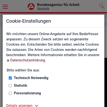
Gebärdensprache
Cookie-Einstellungen
In­for­ma­tio­nen in Ge­bär­den­spra­che
Wir möchten unsere Online-Angebote auf Ihre Bedürfnisse
anpassen. Zu diesem Zweck setzen wir sogenannte
Cookies ein. Entscheiden Sie bitte selbst, welche Cookies
Hier fin­den Sie unser In­for­ma­ti­ons­vi­deo in Deut­scher Ge­bär­
Sie zulassen. Die Arten von Cookies werden nachfolgend
den­spra­che.
beschrieben. Weitere Informationen erhalten Sie in unserer
Datenschutzerklärung
.
Video-
Play­
Bitte wählen Sie aus:
er
Technisch Notwendig
Statistik
Personalisierung
Details anzeigen