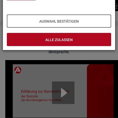
00:00
00:00
AUSWAHL BESTÄTIGEN
Er­klä­rung zur Bar­rie­re­frei­heit
ALLE ZULASSEN
Hier fin­den Sie un­se­re Er­klä­rung zur Bar­rie­re­frei­heit in Ge­bär­
den­spra­che.
Video-
Play­
er