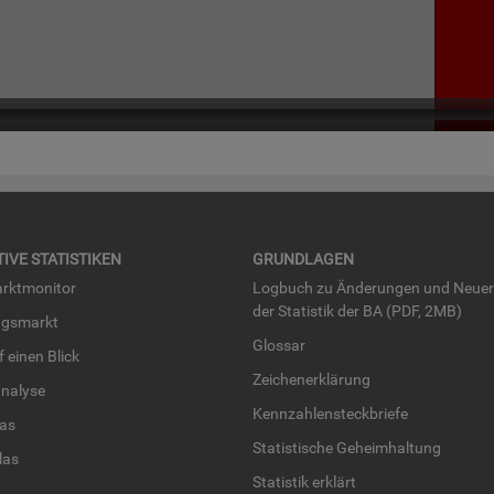
TI­VE STA­TIS­TI­KEN
GRUND­LA­GEN
rkt­mo­ni­tor
Log­buch zu Än­de­run­gen und Neue­
der Sta­tis­tik der BA (PDF, 2MB)
ngs­markt
Glos­sar
uf einen Blick
Zei­chen­er­klä­rung
na­ly­se
Kenn­zah­len­steck­brie­fe
­las
Sta­tis­ti­sche Ge­heim­hal­tung
­las
Sta­tis­tik er­klärt