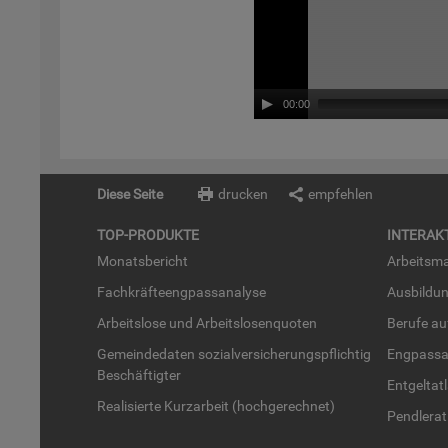
00:00
Diese Seite
drucken
empfehlen
TOP-PRO­DUK­TE
IN­TER­AK­
Mo­nats­be­richt
Ar­beits­ma
Fach­kräf­te­eng­pass­ana­ly­se
Aus­bil­du
Ar­beits­lo­se und Ar­beits­lo­sen­quo­ten
Be­ru­fe a
Ge­mein­de­da­ten so­zi­al­ver­si­che­rungs­pflich­tig
Eng­pass­a
Be­schäf­tig­ter
Ent­gel­t­at
Rea­li­sier­te Kurz­ar­beit (hoch­ge­rech­net)
Pend­ler­at