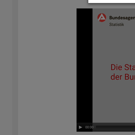
Video-
Play­
er
00:00