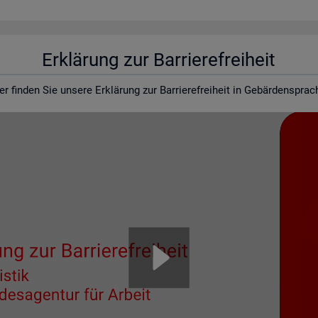
Er­klä­rung zur Bar­rie­re­frei­heit
er fin­den Sie un­se­re Er­klä­rung zur Bar­rie­re­frei­heit in Ge­bär­den­spra­c