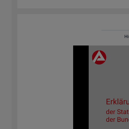
Hi
Video-
Play­
er