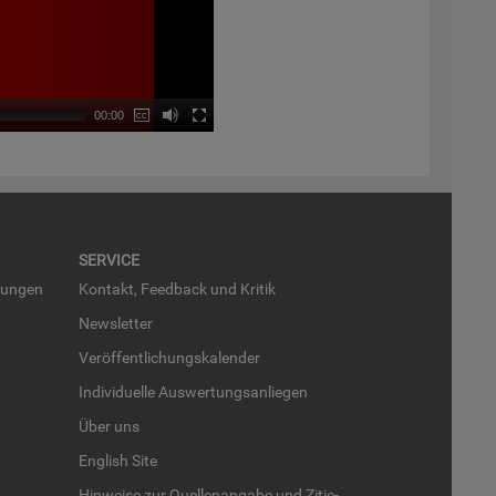
00:00
SER­VICE
run­gen
Kon­takt, Feed­back und Kri­tik
News­let­ter
Ver­öf­fent­li­chungs­ka­len­der
In­di­vi­du­el­le Aus­wer­tungs­an­lie­gen
Über uns
English Site
Hin­wei­se zur Quel­len­an­ga­be und Zi­tie­