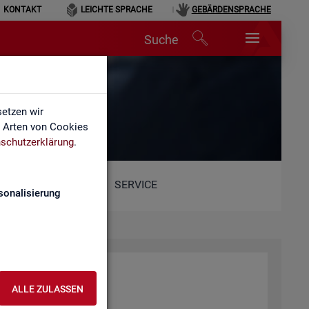
KONTAKT
LEICHTE SPRACHE
GEBÄRDENSPRACHE
Suche
etzen wir
e Arten von Cookies
schutzerklärung
.
SERVICE
sonalisierung
ALLE ZULASSEN
he.