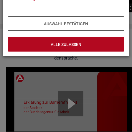
00:00
00:00
AUSWAHL BESTÄTIGEN
Er­klä­rung zur Bar­rie­re­frei­heit
ALLE ZULASSEN
Hier fin­den Sie un­se­re Er­klä­rung zur Bar­rie­re­frei­heit in Ge­bär­
den­spra­che.
Video-
Play­
er