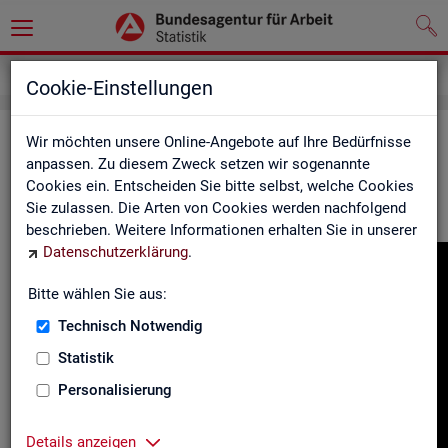
Gebärdensprache
Cookie-Einstellungen
In­for­ma­tio­nen in Ge­bär­den­spra­che
Wir möchten unsere Online-Angebote auf Ihre Bedürfnisse
anpassen. Zu diesem Zweck setzen wir sogenannte
Cookies ein. Entscheiden Sie bitte selbst, welche Cookies
Hier fin­den Sie unser In­for­ma­ti­ons­vi­deo in Deut­scher Ge­bär­
Sie zulassen. Die Arten von Cookies werden nachfolgend
den­spra­che.
beschrieben. Weitere Informationen erhalten Sie in unserer
Datenschutzerklärung
.
Video-
Play­
Bitte wählen Sie aus:
er
Technisch Notwendig
Statistik
Personalisierung
Details anzeigen