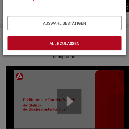
00:00
00:00
AUSWAHL BESTÄTIGEN
Er­klä­rung zur Bar­rie­re­frei­heit
ALLE ZULASSEN
Hier fin­den Sie un­se­re Er­klä­rung zur Bar­rie­re­frei­heit in Ge­bär­
den­spra­che.
Video-
Play­
er