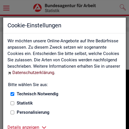
Gebärdensprache
Cookie-Einstellungen
In­for­ma­tio­nen in Ge­bär­den­spra­che
Wir möchten unsere Online-Angebote auf Ihre Bedürfnisse
anpassen. Zu diesem Zweck setzen wir sogenannte
Cookies ein. Entscheiden Sie bitte selbst, welche Cookies
Hier fin­den Sie unser In­for­ma­ti­ons­vi­deo in Deut­scher Ge­bär­
Sie zulassen. Die Arten von Cookies werden nachfolgend
den­spra­che.
beschrieben. Weitere Informationen erhalten Sie in unserer
Datenschutzerklärung
.
Video-
Play­
Bitte wählen Sie aus:
er
Technisch Notwendig
Statistik
Personalisierung
Details anzeigen