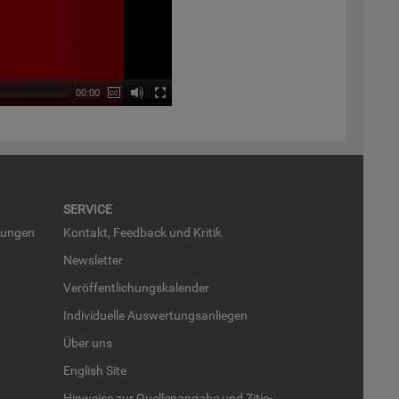
00:00
SER­VICE
run­gen
Kon­takt, Feed­back und Kri­tik
News­let­ter
Ver­öf­fent­li­chungs­ka­len­der
In­di­vi­du­el­le Aus­wer­tungs­an­lie­gen
Über uns
English Site
Hin­wei­se zur Quel­len­an­ga­be und Zi­tie­