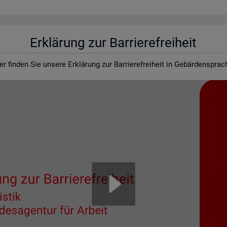
Er­klä­rung zur Bar­rie­re­frei­heit
er fin­den Sie un­se­re Er­klä­rung zur Bar­rie­re­frei­heit in Ge­bär­den­spra­c