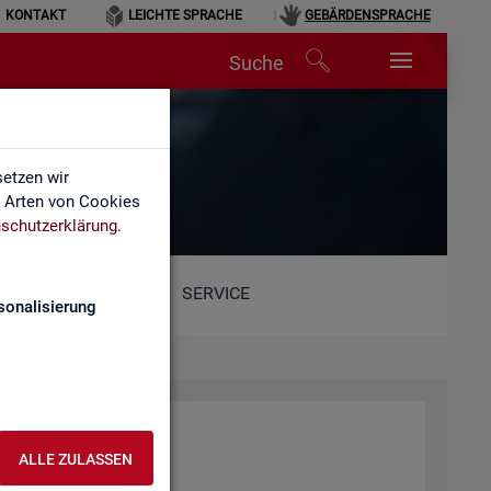
KONTAKT
LEICHTE SPRACHE
GEBÄRDENSPRACHE
Suche
etzen wir
e Arten von Cookies
schutzerklärung
.
SERVICE
sonalisierung
ALLE ZULASSEN
he.