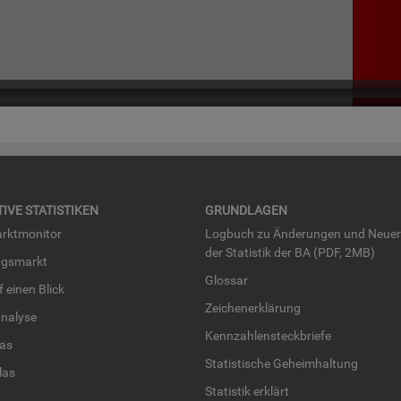
TI­VE STA­TIS­TI­KEN
GRUND­LA­GEN
rkt­mo­ni­tor
Log­buch zu Än­de­run­gen und Neue­
der Sta­tis­tik der BA (PDF, 2MB)
ngs­markt
Glos­sar
uf einen Blick
Zei­chen­er­klä­rung
na­ly­se
Kenn­zah­len­steck­brie­fe
­las
Sta­tis­ti­sche Ge­heim­hal­tung
­las
Sta­tis­tik er­klärt