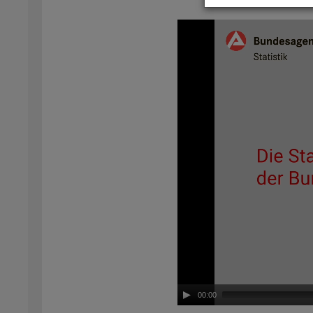
Video-
Play­
er
00:00