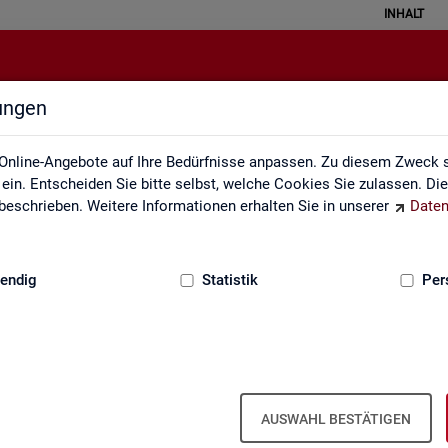
INHALT
lungen
Gebärdensprache
Online-Angebote auf Ihre Bedürfnisse anpassen. Zu diesem Zweck s
in. Entscheiden Sie bitte selbst, welche Cookies Sie zulassen. Di
eschrieben. Weitere Informationen erhalten Sie in unserer
Daten
:
GRUNDLAGEN
endig
Statistik
Per
In­for­ma­tio­nen in Ge­bär­den­spra­che
AUSWAHL BESTÄTIGEN
er fin­den Sie unser In­for­ma­ti­ons­vi­deo in Deut­scher Ge­bär­den­spra­c