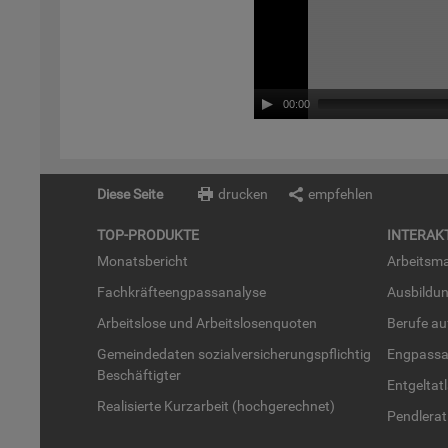
00:00
Diese Seite
drucken
empfehlen
TOP-PRO­DUK­TE
IN­TER­AK­
Mo­nats­be­richt
Ar­beits­ma
Fach­kräf­te­eng­pass­ana­ly­se
Aus­bil­du
Ar­beits­lo­se und Ar­beits­lo­sen­quo­ten
Be­ru­fe a
Ge­mein­de­da­ten so­zi­al­ver­si­che­rungs­pflich­tig
Eng­pass­a
Be­schäf­tig­ter
Ent­gel­t­at
Rea­li­sier­te Kurz­ar­beit (hoch­ge­rech­net)
Pend­ler­at