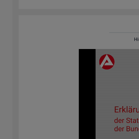
Hi
Video-
Play­
er