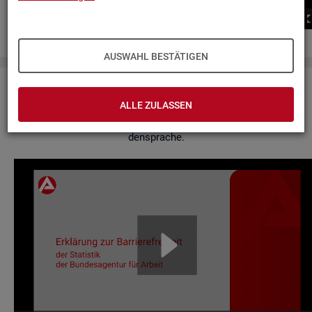
00:00
00:00
AUSWAHL BESTÄTIGEN
Er­klä­rung zur Bar­rie­re­frei­heit
ALLE ZULASSEN
Hier fin­den Sie un­se­re Er­klä­rung zur Bar­rie­re­frei­heit in Ge­bär­
den­spra­che.
Video-
Play­
er