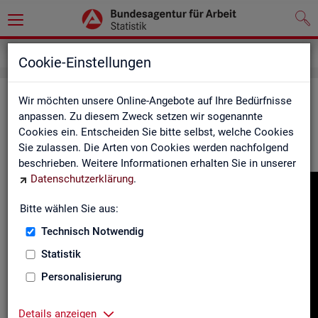
Gebärdensprache
Cookie-Einstellungen
In­for­ma­tio­nen in Ge­bär­den­spra­che
Wir möchten unsere Online-Angebote auf Ihre Bedürfnisse
anpassen. Zu diesem Zweck setzen wir sogenannte
Cookies ein. Entscheiden Sie bitte selbst, welche Cookies
Hier fin­den Sie unser In­for­ma­ti­ons­vi­deo in Deut­scher Ge­bär­
Sie zulassen. Die Arten von Cookies werden nachfolgend
den­spra­che.
beschrieben. Weitere Informationen erhalten Sie in unserer
Datenschutzerklärung
.
Video-
Play­
Bitte wählen Sie aus:
er
Technisch Notwendig
Statistik
Personalisierung
Details anzeigen