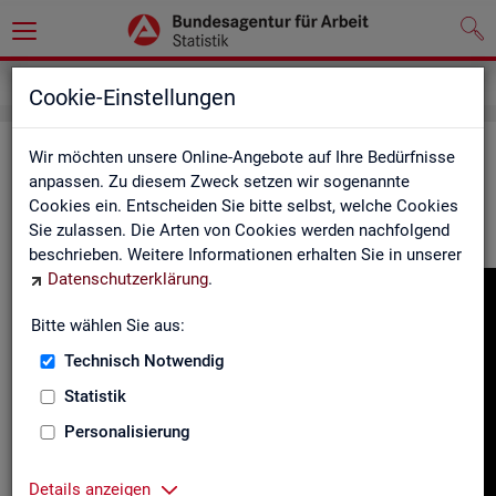
Gebärdensprache
Cookie-Einstellungen
In­for­ma­tio­nen in Ge­bär­den­spra­che
Wir möchten unsere Online-Angebote auf Ihre Bedürfnisse
anpassen. Zu diesem Zweck setzen wir sogenannte
Cookies ein. Entscheiden Sie bitte selbst, welche Cookies
Hier fin­den Sie unser In­for­ma­ti­ons­vi­deo in Deut­scher Ge­bär­
Sie zulassen. Die Arten von Cookies werden nachfolgend
den­spra­che.
beschrieben. Weitere Informationen erhalten Sie in unserer
Datenschutzerklärung
.
Video-
Play­
Bitte wählen Sie aus:
er
Technisch Notwendig
Statistik
Personalisierung
Details anzeigen