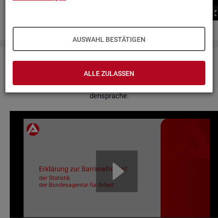
00:00
00:00
AUSWAHL BESTÄTIGEN
Er­klä­rung zur Bar­rie­re­frei­heit
ALLE ZULASSEN
Hier fin­den Sie un­se­re Er­klä­rung zur Bar­rie­re­frei­heit in Ge­bär­
den­spra­che.
Video-
Play­
er