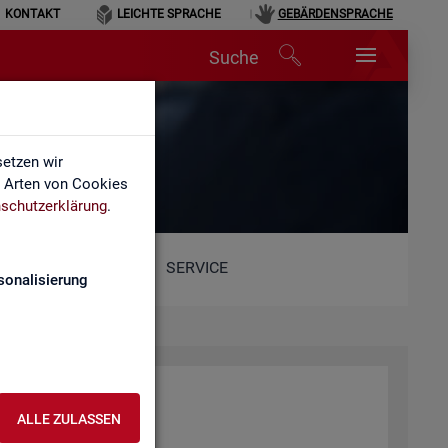
KONTAKT
LEICHTE SPRACHE
GEBÄRDENSPRACHE
Suche
etzen wir
e Arten von Cookies
schutzerklärung
.
SERVICE
sonalisierung
ALLE ZULASSEN
he.