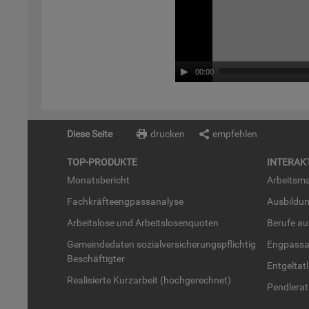
00:00
Diese Seite
drucken
empfehlen
TOP-PRO­DUK­TE
IN­TER­AK­
Mo­nats­be­richt
Ar­beits­ma
Fach­kräf­te­eng­pass­ana­ly­se
Aus­bil­du
Ar­beits­lo­se und Ar­beits­lo­sen­quo­ten
Be­ru­fe a
Ge­mein­de­da­ten so­zi­al­ver­si­che­rungs­pflich­tig
Eng­pass­a
Be­schäf­tig­ter
Ent­gel­t­at
Rea­li­sier­te Kurz­ar­beit (hoch­ge­rech­net)
Pend­ler­at