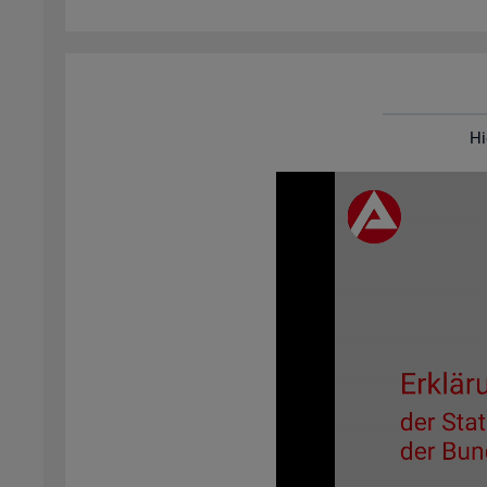
Hi
Video-
Play­
er