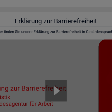
Er­klä­rung zur Bar­rie­re­frei­heit
er fin­den Sie un­se­re Er­klä­rung zur Bar­rie­re­frei­heit in Ge­bär­den­spra­c