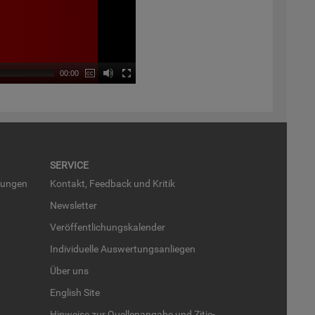
00:00
SER­VICE
run­gen
Kon­takt, Feed­back und Kri­tik
News­let­ter
Ver­öf­fent­li­chungs­ka­len­der
In­di­vi­du­el­le Aus­wer­tungs­an­lie­gen
Über uns
English Site
Hin­wei­se zur Quel­len­an­ga­be und Zi­tie­