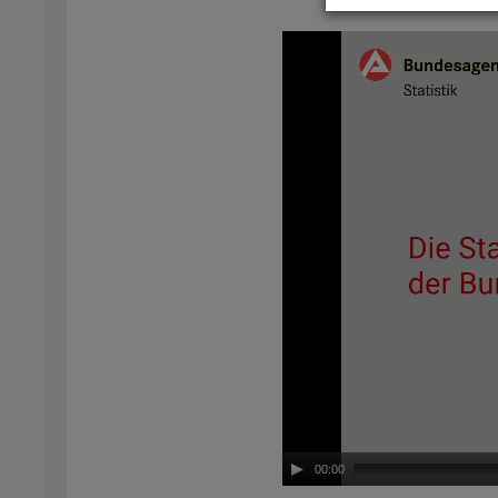
Video-
Play­
er
00:00