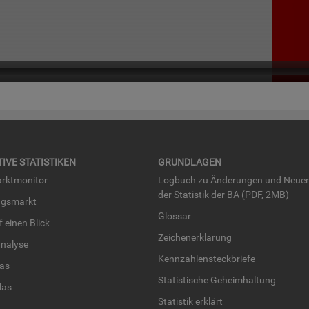
TI­VE STA­TIS­TI­KEN
GRUND­LA­GEN
rkt­mo­ni­tor
Log­buch zu Än­de­run­gen und Neue­
der Sta­tis­tik der BA (PDF, 2MB)
ngs­markt
Glos­sar
uf einen Blick
Zei­chen­er­klä­rung
na­ly­se
Kenn­zah­len­steck­brie­fe
­las
Sta­tis­ti­sche Ge­heim­hal­tung
­las
Sta­tis­tik er­klärt