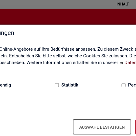
INHALT
lungen
Gebärdensprache
Online-Angebote auf Ihre Bedürfnisse anpassen. Zu diesem Zweck s
in. Entscheiden Sie bitte selbst, welche Cookies Sie zulassen. Di
eschrieben. Weitere Informationen erhalten Sie in unserer
Daten
:
GRUNDLAGEN
endig
Statistik
Per
In­for­ma­tio­nen in Ge­bär­den­spra­che
AUSWAHL BESTÄTIGEN
er fin­den Sie unser In­for­ma­ti­ons­vi­deo in Deut­scher Ge­bär­den­spra­c