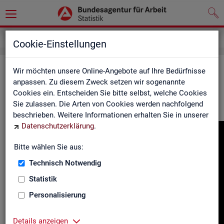
Gebärdensprache
Cookie-Einstellungen
In­for­ma­tio­nen in Ge­bär­den­spra­che
Wir möchten unsere Online-Angebote auf Ihre Bedürfnisse
anpassen. Zu diesem Zweck setzen wir sogenannte
Cookies ein. Entscheiden Sie bitte selbst, welche Cookies
Hier fin­den Sie unser In­for­ma­ti­ons­vi­deo in Deut­scher Ge­bär­
Sie zulassen. Die Arten von Cookies werden nachfolgend
den­spra­che.
beschrieben. Weitere Informationen erhalten Sie in unserer
Datenschutzerklärung
.
Video-
Play­
Bitte wählen Sie aus:
er
Technisch Notwendig
Statistik
Personalisierung
Details anzeigen