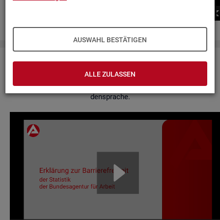
00:00
00:00
AUSWAHL BESTÄTIGEN
Er­klä­rung zur Bar­rie­re­frei­heit
ALLE ZULASSEN
Hier fin­den Sie un­se­re Er­klä­rung zur Bar­rie­re­frei­heit in Ge­bär­
den­spra­che.
Video-
Play­
er