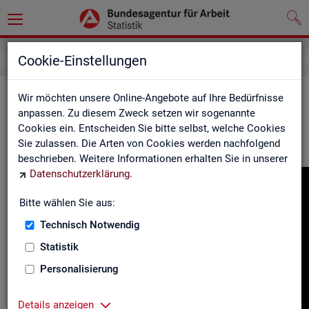
Gebärdensprache
Cookie-Einstellungen
In­for­ma­tio­nen in Ge­bär­den­spra­che
Wir möchten unsere Online-Angebote auf Ihre Bedürfnisse
anpassen. Zu diesem Zweck setzen wir sogenannte
Cookies ein. Entscheiden Sie bitte selbst, welche Cookies
Hier fin­den Sie unser In­for­ma­ti­ons­vi­deo in Deut­scher Ge­bär­
Sie zulassen. Die Arten von Cookies werden nachfolgend
den­spra­che.
beschrieben. Weitere Informationen erhalten Sie in unserer
Datenschutzerklärung
.
Video-
Play­
Bitte wählen Sie aus:
er
Technisch Notwendig
Statistik
Personalisierung
Details anzeigen