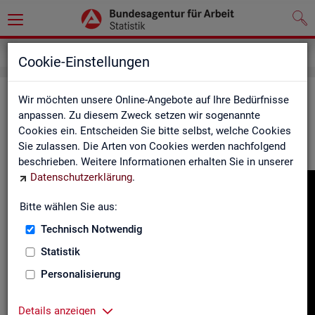
Gebärdensprache
Cookie-Einstellungen
In­for­ma­tio­nen in Ge­bär­den­spra­che
Wir möchten unsere Online-Angebote auf Ihre Bedürfnisse
anpassen. Zu diesem Zweck setzen wir sogenannte
Cookies ein. Entscheiden Sie bitte selbst, welche Cookies
Hier fin­den Sie unser In­for­ma­ti­ons­vi­deo in Deut­scher Ge­bär­
Sie zulassen. Die Arten von Cookies werden nachfolgend
den­spra­che.
beschrieben. Weitere Informationen erhalten Sie in unserer
Datenschutzerklärung
.
Video-
Play­
Bitte wählen Sie aus:
er
Technisch Notwendig
Statistik
Personalisierung
Details anzeigen