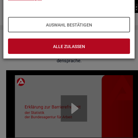
00:00
00:00
AUSWAHL BESTÄTIGEN
Er­klä­rung zur Bar­rie­re­frei­heit
ALLE ZULASSEN
Hier fin­den Sie un­se­re Er­klä­rung zur Bar­rie­re­frei­heit in Ge­bär­
den­spra­che.
Video-
Play­
er