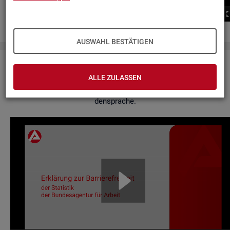
00:00
00:00
AUSWAHL BESTÄTIGEN
Er­klä­rung zur Bar­rie­re­frei­heit
ALLE ZULASSEN
Hier fin­den Sie un­se­re Er­klä­rung zur Bar­rie­re­frei­heit in Ge­bär­
den­spra­che.
Video-
Play­
er