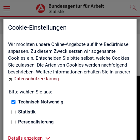
Gebärdensprache
Cookie-Einstellungen
In­for­ma­tio­nen in Ge­bär­den­spra­che
Wir möchten unsere Online-Angebote auf Ihre Bedürfnisse
anpassen. Zu diesem Zweck setzen wir sogenannte
Cookies ein. Entscheiden Sie bitte selbst, welche Cookies
Hier fin­den Sie unser In­for­ma­ti­ons­vi­deo in Deut­scher Ge­bär­
Sie zulassen. Die Arten von Cookies werden nachfolgend
den­spra­che.
beschrieben. Weitere Informationen erhalten Sie in unserer
Datenschutzerklärung
.
Video-
Play­
Bitte wählen Sie aus:
er
Technisch Notwendig
Statistik
Personalisierung
Details anzeigen