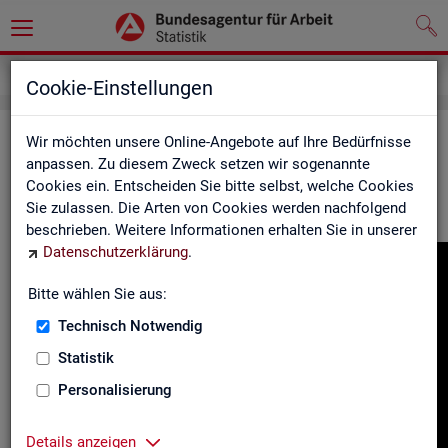
Gebärdensprache
Cookie-Einstellungen
In­for­ma­tio­nen in Ge­bär­den­spra­che
Wir möchten unsere Online-Angebote auf Ihre Bedürfnisse
anpassen. Zu diesem Zweck setzen wir sogenannte
Cookies ein. Entscheiden Sie bitte selbst, welche Cookies
Hier fin­den Sie unser In­for­ma­ti­ons­vi­deo in Deut­scher Ge­bär­
Sie zulassen. Die Arten von Cookies werden nachfolgend
den­spra­che.
beschrieben. Weitere Informationen erhalten Sie in unserer
Datenschutzerklärung
.
Video-
Play­
Bitte wählen Sie aus:
er
Technisch Notwendig
Statistik
Personalisierung
Details anzeigen