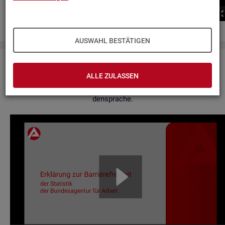
00:00
00:00
AUSWAHL BESTÄTIGEN
Er­klä­rung zur Bar­rie­re­frei­heit
ALLE ZULASSEN
Hier fin­den Sie un­se­re Er­klä­rung zur Bar­rie­re­frei­heit in Ge­bär­
den­spra­che.
Video-
Play­
er