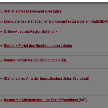
Sta­tis­ti­sches Bun­des­amt (De­sta­tis)
Link-Liste des sta­tis­ti­schen Bun­des­am­tes zu an­de­ren Sta­tis­tik-An
On­line-Atlas zur Re­gio­nal­sta­tis­tik
Sta­tis­tik-Por­tal des Bun­des und der Län­der
Bun­des­in­sti­tut für Be­rufs­bil­dung (BIBB)
Sta­tis­ti­sches Amt der Eu­ro­päi­schen Union (Eu­ro­stat)
In­sti­tut für Ar­beits­markt- und Be­rufs­for­schung (
IAB
)