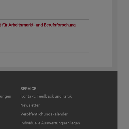
ut für Ar­beits­markt- und Be­rufs­for­schung
SER­VICE
run­gen
Kon­takt, Feed­back und Kri­tik
News­let­ter
Ver­öf­fent­li­chungs­ka­len­der
In­di­vi­du­el­le Aus­wer­tungs­an­lie­gen