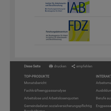
Diese Seite
drucken
empfehlen
TOP-PRO­DUK­TE
IN­TER­AK­
Mo­nats­be­richt
Ar­beits­ma
Fach­kräf­te­eng­pass­ana­ly­se
Aus­bil­du
Ar­beits­lo­se und Ar­beits­lo­sen­quo­ten
Be­ru­fe a
Ge­mein­de­da­ten so­zi­al­ver­si­che­rungs­pflich­tig
Eng­pass­a
Be­schäf­tig­ter