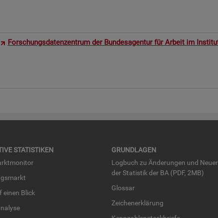
For­schungs­da­ten­zen­trum der Bun­des­agen­tur für Ar­beit im In­sti­t
TI­VE STA­TIS­TI­KEN
GRUND­LA­GEN
rkt­mo­ni­tor
Log­buch zu Än­de­run­gen und Neue­
der Sta­tis­tik der BA (PDF, 2MB)
ngs­markt
Glos­sar
uf einen Blick
Zei­chen­er­klä­rung
na­ly­se
Kenn­zah­len­steck­brie­fe