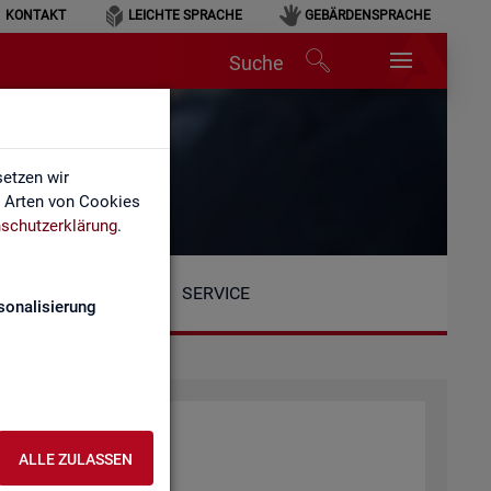
KONTAKT
LEICHTE SPRACHE
GEBÄRDENSPRACHE
Suche
etzen wir
e Arten von Cookies
schutzerklärung
.
SERVICE
sonalisierung
ALLE ZULASSEN
tio­nen: