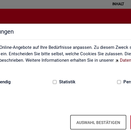
INHALT
lungen
Weitere Statistikangebote
Online-Angebote auf Ihre Bedürfnisse anpassen. Zu diesem Zweck s
in. Entscheiden Sie bitte selbst, welche Cookies Sie zulassen. Di
eschrieben. Weitere Informationen erhalten Sie in unserer
Daten
:
GRUNDLAGEN
endig
Statistik
Per
Wei­te­re Sta­tis­tik­an­ge­bo­te
AUSWAHL BESTÄTIGEN
­hal­ten Sie eine Aus­wahl wei­te­rer Sta­tis­tik­an­ge­bo­te an­de­rer In­sti­tu­