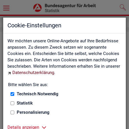
Service
Weitere Statistikangebote
Cookie-Einstellungen
Wei­te­re Sta­tis­tik­an­ge­bo­te
Wir möchten unsere Online-Angebote auf Ihre Bedürfnisse
anpassen. Zu diesem Zweck setzen wir sogenannte
Cookies ein. Entscheiden Sie bitte selbst, welche Cookies
Hier er­hal­ten Sie eine Aus­wahl wei­te­rer Sta­tis­tik­an­ge­bo­te an­
Sie zulassen. Die Arten von Cookies werden nachfolgend
de­rer In­sti­tu­tio­nen:
beschrieben. Weitere Informationen erhalten Sie in unserer
Datenschutzerklärung
.
Sta­tis­ti­sches Bun
Bitte wählen Sie aus:
Link-Liste des sta­
an­de­ren Sta­tis­tik-An
Technisch Notwendig
Statistik
On­line-Atlas zur Re­
Personalisierung
Sta­tis­tik-Por­tal
Details anzeigen