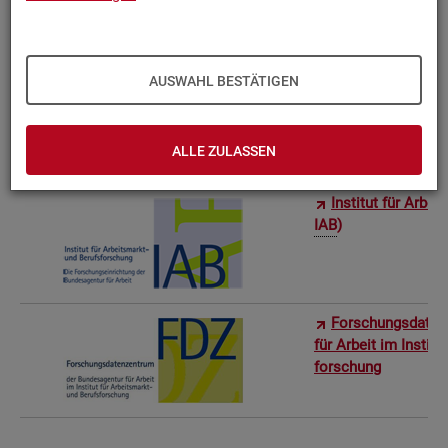
Bun­des­in­sti­tut f
AUSWAHL BESTÄTIGEN
Sta­tis­ti­sches Am
ro­stat)
ALLE ZULASSEN
In­sti­tut für Ar­be
IAB
)
For­schungs­da­ten
für Ar­beit im In­sti­t
for­schung