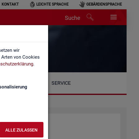
KONTAKT
LEICHTE SPRACHE
GEBÄRDENSPRACHE
Suche
etzen wir
e Arten von Cookies
schutzerklärung
.
SERVICE
sonalisierung
ALLE ZULASSEN
tio­nen: