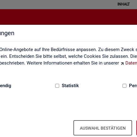
INHALT
lungen
Weitere Statistikangebote
Online-Angebote auf Ihre Bedürfnisse anpassen. Zu diesem Zweck s
in. Entscheiden Sie bitte selbst, welche Cookies Sie zulassen. Di
eschrieben. Weitere Informationen erhalten Sie in unserer
Daten
:
GRUNDLAGEN
endig
Statistik
Per
Wei­te­re Sta­tis­tik­an­ge­bo­te
AUSWAHL BESTÄTIGEN
­hal­ten Sie eine Aus­wahl wei­te­rer Sta­tis­tik­an­ge­bo­te an­de­rer In­sti­tu­