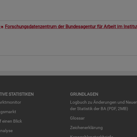
For­schungs­da­ten­zen­trum der Bun­des­agen­tur für Ar­beit im In­sti­t
TI­VE STA­TIS­TI­KEN
GRUND­LA­GEN
rkt­mo­ni­tor
Log­buch zu Än­de­run­gen und Neue­
der Sta­tis­tik der BA (PDF, 2MB)
ngs­markt
Glos­sar
uf einen Blick
Zei­chen­er­klä­rung
na­ly­se
Kenn­zah­len­steck­brie­fe