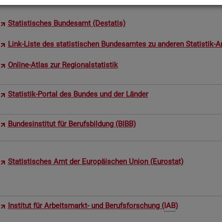
Sta­tis­ti­sches Bun­des­amt (De­sta­tis)
Link-Liste des sta­tis­ti­schen Bun­des­am­tes zu an­de­ren Sta­tis­tik-An
On­line-Atlas zur Re­gio­nal­sta­tis­tik
Sta­tis­tik-Por­tal des Bun­des und der Län­der
Bun­des­in­sti­tut für Be­rufs­bil­dung (BIBB)
Sta­tis­ti­sches Amt der Eu­ro­päi­schen Union (Eu­ro­stat)
In­sti­tut für Ar­beits­markt- und Be­rufs­for­schung (
IAB
)