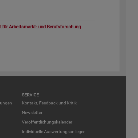
ut für Ar­beits­markt- und Be­rufs­for­schung
SER­VICE
run­gen
Kon­takt, Feed­back und Kri­tik
News­let­ter
Ver­öf­fent­li­chungs­ka­len­der
In­di­vi­du­el­le Aus­wer­tungs­an­lie­gen