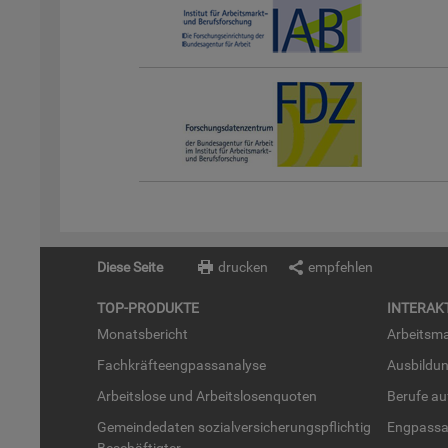
Diese Seite
drucken
empfehlen
TOP-PRO­DUK­TE
IN­TER­AK­
Mo­nats­be­richt
Ar­beits­ma
Fach­kräf­te­eng­pass­ana­ly­se
Aus­bil­du
Ar­beits­lo­se und Ar­beits­lo­sen­quo­ten
Be­ru­fe a
Ge­mein­de­da­ten so­zi­al­ver­si­che­rungs­pflich­tig
Eng­pass­a
Be­schäf­tig­ter